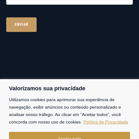
Valorizamos sua privacidade
Fortaleza
Utilizamos cookies para aprimorar sua experiência de
navegação, exibir anúncios ou conteúdo personalizado e
Av. Frei Cirilo, 4186 – Sala 14
60.840-285
Fortaleza | Ceará | Brasil
analisar nosso tráfego. Ao clicar em “Aceitar todos”, você
concorda com nosso uso de cookies.
Política de Privacidade
Aceitar tudo