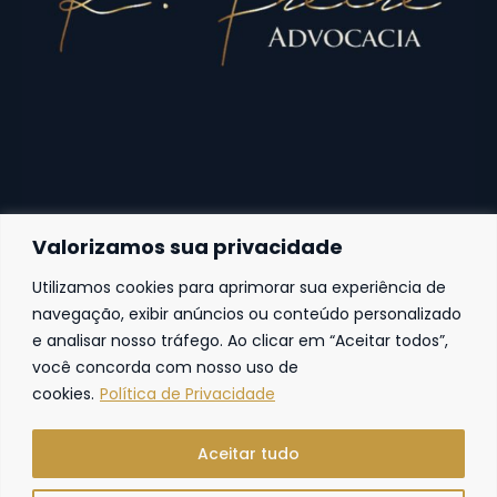
Valorizamos sua privacidade
Utilizamos cookies para aprimorar sua experiência de
Fortaleza
navegação, exibir anúncios ou conteúdo personalizado
e analisar nosso tráfego. Ao clicar em “Aceitar todos”,
Av. Frei Cirilo, 4186 – Sala 14
60.840-285
Fortaleza | Ceará | Brasil
você concorda com nosso uso de
cookies.
Política de Privacidade
Aceitar tudo