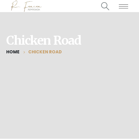
Chicken Road
HOME
CHICKEN ROAD