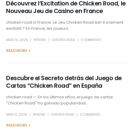
Découvrez l’Excitation de Chicken Road, le
Nouveau Jeu de Casino en France
chicken road in France. Le Jeu Chicken Road est-il vraiment
excitant ? En France, les joueurs...
MAIO 10, 2026
RFREIRE
CHICKEN ROAD
0 COMMENTS
READ MORE +
Descubre el Secreto detrás del Juego de
Cartas “Chicken Road” en España
chicken road — En los últimos años, el juego de cartas
"Chicken Road" ha ganado popularidad...
MAIO 6, 2026
RFREIRE
CHICKEN ROAD
0 COMMENTS
READ MORE +