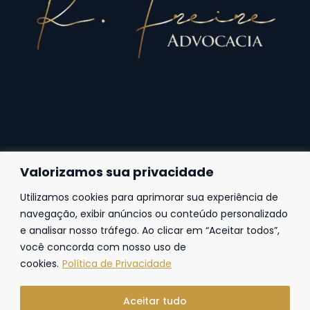
Valorizamos sua privacidade
Utilizamos cookies para aprimorar sua experiência de
Fortaleza
navegação, exibir anúncios ou conteúdo personalizado
e analisar nosso tráfego. Ao clicar em “Aceitar todos”,
Av. Frei Cirilo, 4186 – Sala 14
60.840-285
Fortaleza | Ceará | Brasil
você concorda com nosso uso de
cookies.
Política de Privacidade
Aceitar tudo