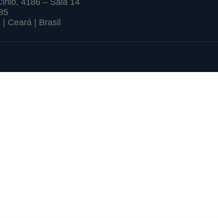
Cirilo, 4186 – Sala 14
85
 | Ceará | Brasil