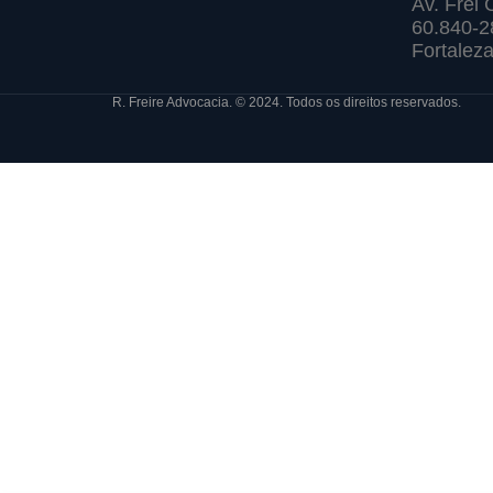
Av. Frei 
60.840-2
Fortaleza
R. Freire Advocacia. © 2024. Todos os direitos reservados.