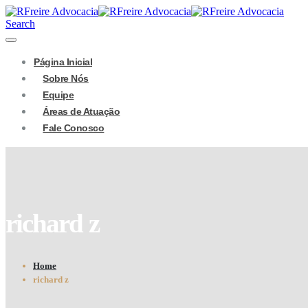
Search
Página Inicial
Sobre Nós
Equipe
Áreas de Atuação
Fale Conosco
richard z
Home
richard z