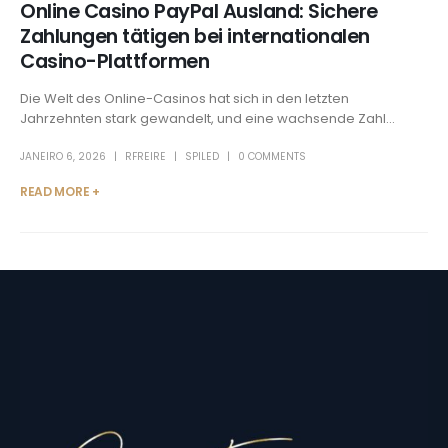
Online Casino PayPal Ausland: Sichere
Zahlungen tätigen bei internationalen
Casino-Plattformen
Die Welt des Online-Casinos hat sich in den letzten
Jahrzehnten stark gewandelt, und eine wachsende Zahl...
JANEIRO 6, 2026
RFREIRE
SPILED
0 COMMENTS
READ MORE +