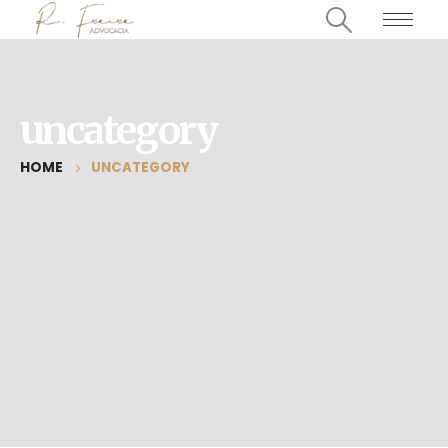
uncategory
HOME
UNCATEGORY