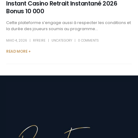
Instant Casino Retrait Instantané 2026
Bonus 10 000
Cette plateforme s’engage aussi à respecter les conditions et
la durée des joueurs soumis au programme...
MAIO 4, 2026
RFREIRE
UNCATEGORY
0 COMMENTS
READ MORE +