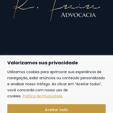
Valorizamos sua privacidade
Utilizamos cookies para aprimorar sua experiência de
Fortaleza
navegação, exibir anúncios ou conteúdo personalizado
e analisar nosso tráfego. Ao clicar em “Aceitar todos”,
Av. Frei Cirilo, 4186 – Sala 14
60.840-285
Fortaleza | Ceará | Brasil
você concorda com nosso uso de
cookies.
Política de Privacidade
Aceitar tudo