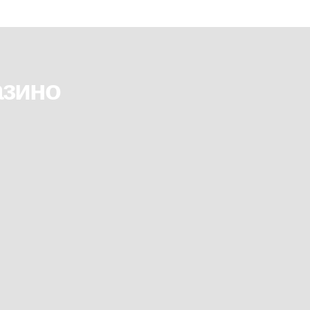
азино