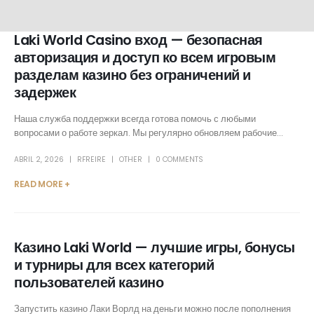
Laki World Casino вход — безопасная
авторизация и доступ ко всем игровым
разделам казино без ограничений и
задержек
Наша служба поддержки всегда готова помочь с любыми
вопросами о работе зеркал. Мы регулярно обновляем рабочие...
ABRIL 2, 2026
RFREIRE
OTHER
0 COMMENTS
READ MORE +
Казино Laki World — лучшие игры, бонусы
и турниры для всех категорий
пользователей казино
Запустить казино Лаки Ворлд на деньги можно после пополнения