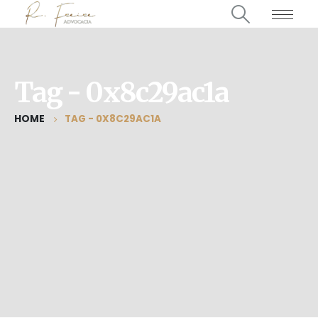
Tag - 0x8c29ac1a
HOME
TAG -
0X8C29AC1A