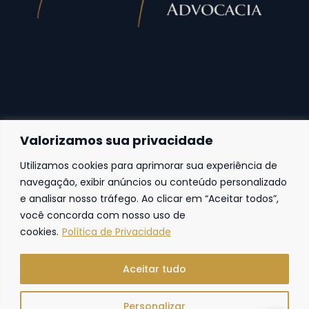
Valorizamos sua privacidade
Utilizamos cookies para aprimorar sua experiência de
Fortaleza
navegação, exibir anúncios ou conteúdo personalizado
e analisar nosso tráfego. Ao clicar em “Aceitar todos”,
Av. Frei Cirilo, 4186 – Sala 14
60.840-285
Fortaleza | Ceará | Brasil
você concorda com nosso uso de
cookies.
Política de Privacidade
Aceitar tudo
Personalizar