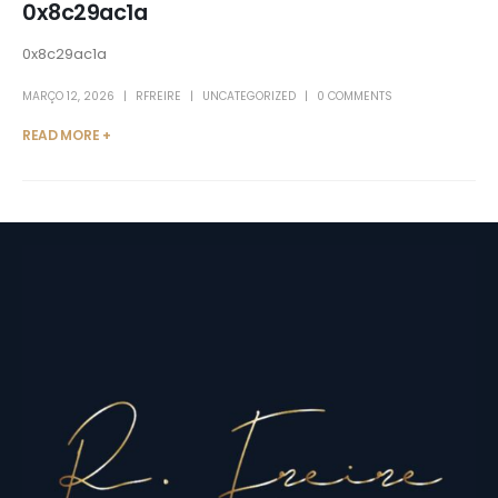
0x8c29ac1a
0x8c29ac1a
MARÇO 12, 2026
RFREIRE
UNCATEGORIZED
0 COMMENTS
READ MORE +