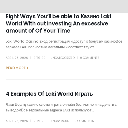
Eight Ways You’ll be able to Казино Laki
World With out Investing An excessive
amount of Of Your Time
Laki World Casino вход регистрация и доступ к бонусам казиноВсе
зеркала LAKI полностью легальны и соответствуют...
ABRIL 28, 2026
RFREIRE
UNCATEGORIZED
0 COMMENTS
READ MORE +
4 Examples Of Laki World Играть
Лаки Ворлд казино слоты играть онлайн бесплатно и на деньги с
выводомВсе зеркальные адреса LAKI используют...
ABRIL 28, 2026
RFREIRE
ANONYMOUS
0 COMMENTS