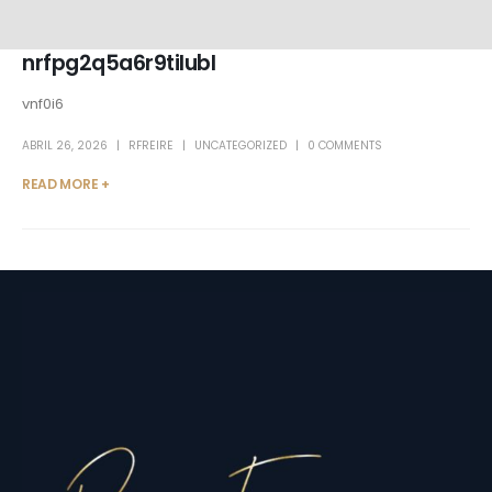
nrfpg2q5a6r9tilubl
vnf0i6
ABRIL 26, 2026
RFREIRE
UNCATEGORIZED
0 COMMENTS
READ MORE +