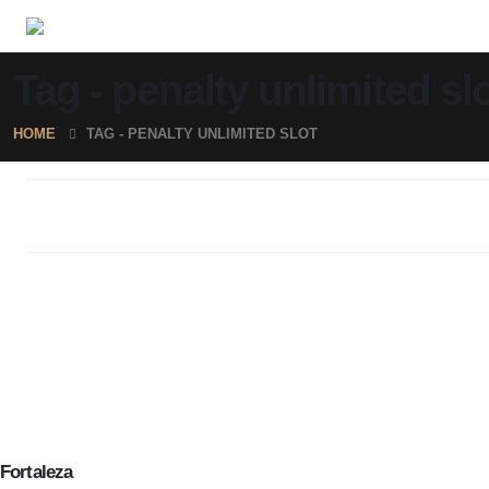
Tag - penalty unlimited sl
HOME
TAG -
PENALTY UNLIMITED SLOT
Fortaleza