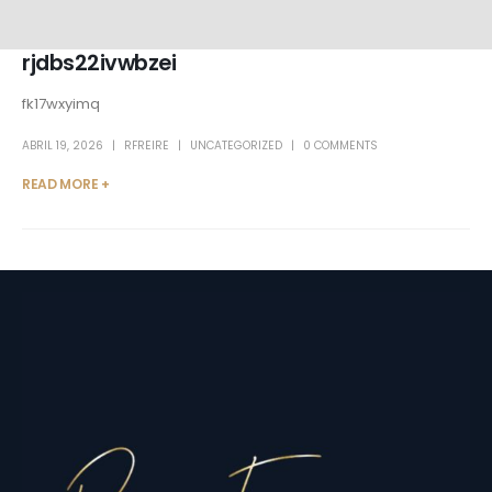
rjdbs22ivwbzei
fk17wxyimq
ABRIL 19, 2026
RFREIRE
UNCATEGORIZED
0 COMMENTS
READ MORE +