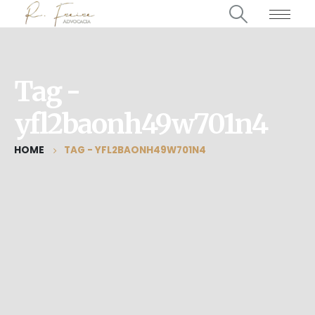
Tag -
yfl2baonh49w701n4
HOME
TAG -
YFL2BAONH49W701N4