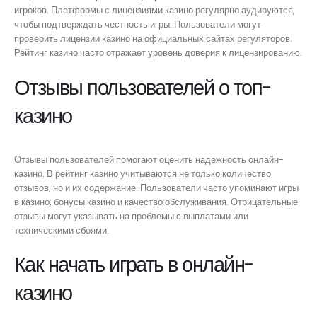
игроков. Платформы с лицензиями казино регулярно аудируются,
чтобы подтверждать честность игры. Пользователи могут
проверить лицензии казино на официальных сайтах регуляторов.
Рейтинг казино часто отражает уровень доверия к лицензированию.
Отзывы пользователей о топ-
казино
Отзывы пользователей помогают оценить надежность онлайн-
казино. В рейтинг казино учитываются не только количество
отзывов, но и их содержание. Пользователи часто упоминают игры
в казино, бонусы казино и качество обслуживания. Отрицательные
отзывы могут указывать на проблемы с выплатами или
техническими сбоями.
Как начать играть в онлайн-
казино