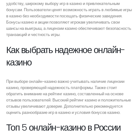
удобству, широкому выбору игр в казино и привлекательным
бонусам. Пользователи ценят возможность играть в любимые игры
в казино без необходимости посещать физические заведения.
Бонусы казино и акции позволяют игрокам увеличивать свои
шансы на выигрыш, а лицензии казино обеспечивают безопасность
транзакций и честность игры.
Как выбрать надежное онлайн-
казино
При выборе онлайн-казино важно учитывать наличие лицензии
казино, проверяющей надежность платформы. Также стоит
обратить внимание на рейтинг казино, составленный на основе
отзывов пользователей. Высокий рейтинг казино и положительные
отзывы увеличивают доверие. Дополнительно рекомендуется
оценить разнообразие игр в казино и условия бонусов казино.
Топ 5 онлайн-казино в России