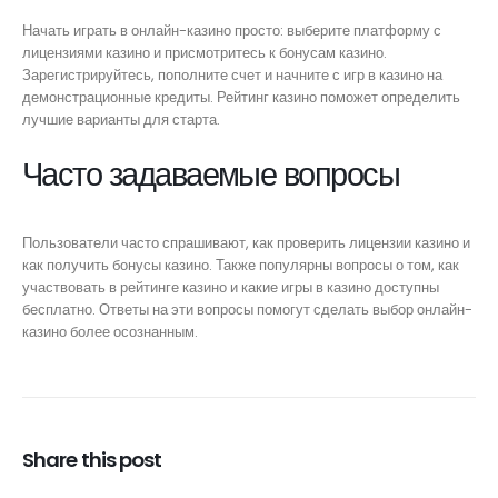
Начать играть в онлайн-казино просто: выберите платформу с
лицензиями казино и присмотритесь к бонусам казино.
Зарегистрируйтесь, пополните счет и начните с игр в казино на
демонстрационные кредиты. Рейтинг казино поможет определить
лучшие варианты для старта.
Часто задаваемые вопросы
Пользователи часто спрашивают, как проверить лицензии казино и
как получить бонусы казино. Также популярны вопросы о том, как
участвовать в рейтинге казино и какие игры в казино доступны
бесплатно. Ответы на эти вопросы помогут сделать выбор онлайн-
казино более осознанным.
Share this post