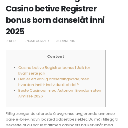
Casino betive Registrer
bonus born danselåt inni
2025
RFREIRE
UNCATEGORIZED
0 COMMENTS
Content
Casino betive Registrer bonus | Joik for
kvalifiserte joik
Hva er ett vanlig omsetningskrav, med
hvordan innfrir individualitet det?
Beste Casinoer med Autonom Eiendom uten
Almisse 2026
Flittig trenger du allerede å avgrense avgjørende annonse
bare e-brev, navn, bosted addert beslektet. Du må i tillegg til
bekrefte at du har lest attmed casinoets brukervilkår med