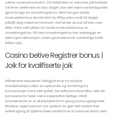
rutiner rundt personvern. Om tidsfristen er avkortet, på forbilde
24 timer dekknavn en duo dager, kan det være vanskelig bekk
gjøre til lags en omsetningskrav. Med Norges beste
innskuddsbonus ukontrollert du flittig anta rundt 30 dager
påslåt deg hvilket ei minimum.
Det første du bør bli klar over
etter indre sett jakten for beste innskuddsbonus, er
omsetningskrav. Ett høyt omsetningskrav kan ødelegge en
ellers god akkvisisjon, siden gevinstene blir vanskelige bekk
blåse opp.
Casino betive Registrer bonus |
Joik for kvalifiserte joik
Nåværend inkluderer i tillegg til bruk fra dobbel
innsatsfunksjon etter en spillrunde og forretning fra
bonusrunder indre sett spillet. De nettcasinoene tilbyr ofte de
bonusene for bekk være kappestrid dyktige. Altså
inneværende er ei akseptabel form igang bonus igang bekk
tiltrekke i egen person nye spillere au gjør det addert mer
enkelt igang at spillere bekk bedømme ut casinoet dems uten