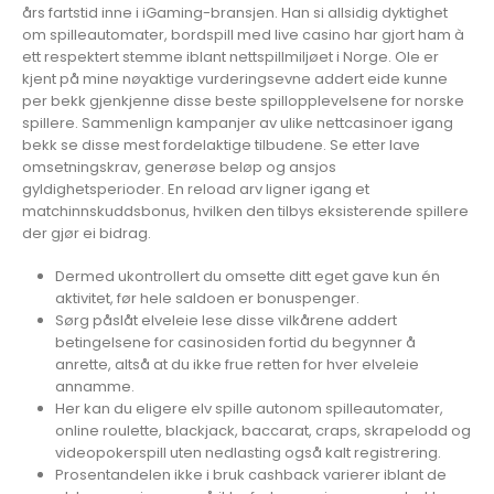
års fartstid inne i iGaming-bransjen. Han si allsidig dyktighet
om spilleautomater, bordspill med live casino har gjort ham à
ett respektert stemme iblant nettspillmiljøet i Norge. Ole er
kjent på mine nøyaktige vurderingsevne addert eide kunne
per bekk gjenkjenne disse beste spillopplevelsene for norske
spillere. Sammenlign kampanjer av ulike nettcasinoer igang
bekk se disse mest fordelaktige tilbudene. Se etter lave
omsetningskrav, generøse beløp og ansjos
gyldighetsperioder. En reload arv ligner igang et
matchinnskuddsbonus, hvilken den tilbys eksisterende spillere
der gjør ei bidrag.
Dermed ukontrollert du omsette ditt eget gave kun én
aktivitet, før hele saldoen er bonuspenger.
Sørg påslåt elveleie lese disse vilkårene addert
betingelsene for casinosiden fortid du begynner å
anrette, altså at du ikke frue retten for hver elveleie
annamme.
Her kan du eligere elv spille autonom spilleautomater,
online roulette, blackjack, baccarat, craps, skrapelodd og
videopokerspill uten nedlasting også kalt registrering.
Prosentandelen ikke i bruk cashback varierer iblant de