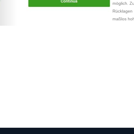
möglich. Z
Rücklagen 
maßlos hoh