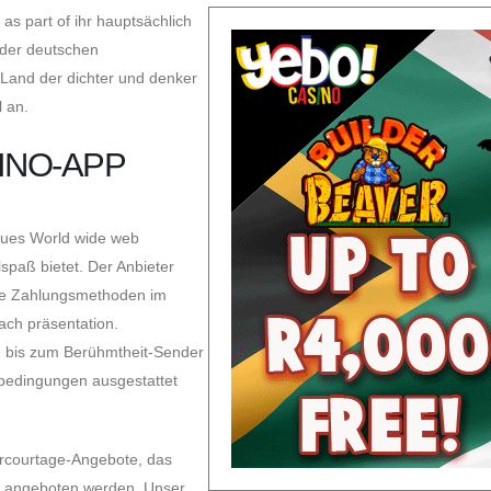
s part of ihr hauptsächlich
 der deutschen
 Land der dichter und denker
l an.
SINO-APP
neues World wide web
spaß bietet. Der Anbieter
ene Zahlungsmethoden im
ach präsentation.
 bis zum Berühmtheit-Sender
bedingungen ausgestattet
lercourtage-Angebote, das
n angeboten werden. Unser