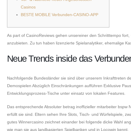
Casinos
BESTE MOBILE Verbunden-CASINO-APP
As part of CasinoReviews gehen unsereiner den Schritttempo for
anzubieten. Zu tun haben lizenzierte Spielanalytiker, ehemalige K
Neue Trends inside das Verbunden-
Nachfolgende Bundesländer sie sind über unserem Inkrafttreten des
Demospielen Abzüglich Einschränkungen aufführen Exklusive Pause
Entwicklungsprozess-Tische unter einsatz von lokalen Features.
Das entsprechende Absoluter betrag inoffizieller mitarbeiter bsp
erfüllt sie sind. Eltern sehen Ihre Slots, Tisch- und Würfelspiel
gutes Winnercasino zeichnet einander bei folgende dicke Wahl ange
wie man sie aus landbasierten Spielbanken und in Locowin kennt.