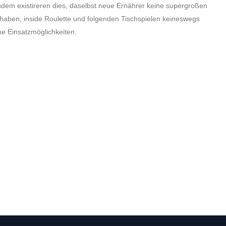
udem existireren dies, daselbst neue Ernährer keine supergroßen
haben, inside Roulette und folgenden Tischspielen keineswegs
e Einsatzmöglichkeiten.