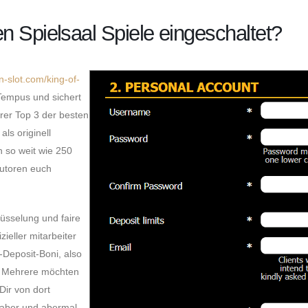
 Spielsaal Spiele eingeschaltet?
an-slot.com/king-of-
Tempus und sichert
rer Top 3 der besten
ls originell
h so weit wie 250
autoren euch
üsselung und faire
ieller mitarbeiter
Deposit-Boni, also
g. Mehrere möchten
Dir von dort
 aber und abermal