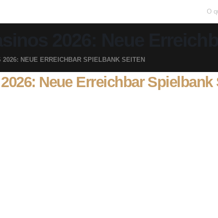
inos 2026: Neue Erreichb
2026: NEUE ERREICHBAR SPIELBANK SEITEN
2026: Neue Erreichbar Spielbank 