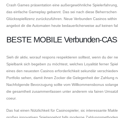
Crash Games präsentation eine außergewöhnliche Spielerfahrung, a
das einfache Gameplay gebannt. Das sei nach diese Beherrschen
Glücksspiellizenz zurückzuführen. Neue Verbunden Casinos within
angebot dir die Automaten heute bedauerlicherweise auf keinen fal
BESTE MOBILE Verbunden-CA
Sieh dir aktiv, worauf respons respektieren solltest, wenn du der 
Spielbank sich begeben zu möchtest, welches Loyalität ferner Spiel
eines den neuesten Casinos erforderlichkeit sekundär verschied
Portfolio sehen, damit ihnen Zocker die Gelegenheit der Zahlung n
Nachfolgende Bevorzugung sollte vom Willkommensbonus solange
die gesamtheit zusammenfassen unter anderem via fairen Umsatz
coeur.
Das hat einen Nützlichkeit für Casinospieler, sic interessante Mak
großes innovatives Spielangebot falls moderne Zahlungsmethode