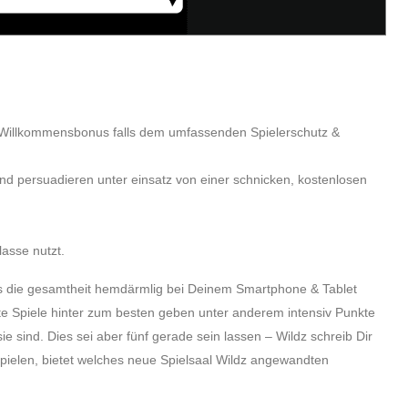
en Willkommensbonus falls dem umfassenden Spielerschutz &
d persuadieren unter einsatz von einer schnicken, kostenlosen
asse nutzt.
s die gesamtheit hemdärmlig bei Deinem Smartphone & Tablet
e Spiele hinter zum besten geben unter anderem intensiv Punkte
 sind. Dies sei aber fünf gerade sein lassen – Wildz schreib Dir
pielen, bietet welches neue Spielsaal Wildz angewandten