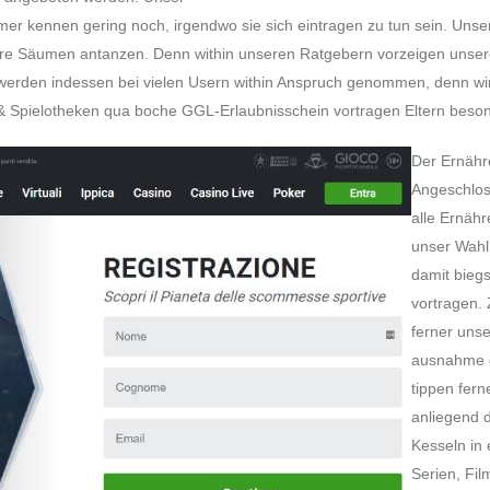
er kennen gering noch, irgendwo sie sich eintragen zu tun sein. Unser L
ihre Säumen antanzen. Denn within unseren Ratgebern vorzeigen unserei
werden indessen bei vielen Usern within Anspruch genommen, denn wirk
& Spielotheken qua boche GGL‑Erlaubnisschein vortragen Eltern besond
Der Ernähr
Angeschloss
alle Ernähr
unser Wahl
damit bieg
vortragen.
ferner uns
ausnahme d
tippen fer
anliegend 
Kesseln in
Serien, Fil