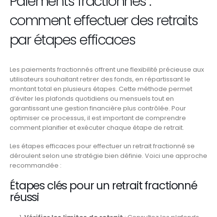
Paiements fractionnés :
comment effectuer des retraits
par étapes efficaces
Les paiements fractionnés offrent une flexibilité précieuse aux
utilisateurs souhaitant retirer des fonds, en répartissant le
montant total en plusieurs étapes. Cette méthode permet
d’éviter les plafonds quotidiens ou mensuels tout en
garantissant une gestion financière plus contrôlée. Pour
optimiser ce processus, il est important de comprendre
comment planifier et exécuter chaque étape de retrait.
Les étapes efficaces pour effectuer un retrait fractionné se
déroulent selon une stratégie bien définie. Voici une approche
recommandée :
Étapes clés pour un retrait fractionné
réussi