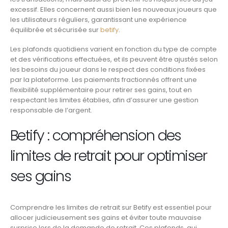
excessif. Elles concernent aussi bien les nouveaux joueurs que
les utilisateurs réguliers, garantissant une expérience
équilibrée et sécurisée sur
betify
.
Les plafonds quotidiens varient en fonction du type de compte
et des vérifications effectuées, et ils peuvent être ajustés selon
les besoins du joueur dans le respect des conditions fixées
par la plateforme. Les paiements fractionnés offrent une
flexibilité supplémentaire pour retirer ses gains, tout en
respectant les limites établies, afin d’assurer une gestion
responsable de l’argent.
Betify : compréhension des
limites de retrait pour optimiser
ses gains
Comprendre les limites de retrait sur Betify est essentiel pour
allocer judicieusement ses gains et éviter toute mauvaise
surprise lors de la demande de retrait. Ces plafonds, qui