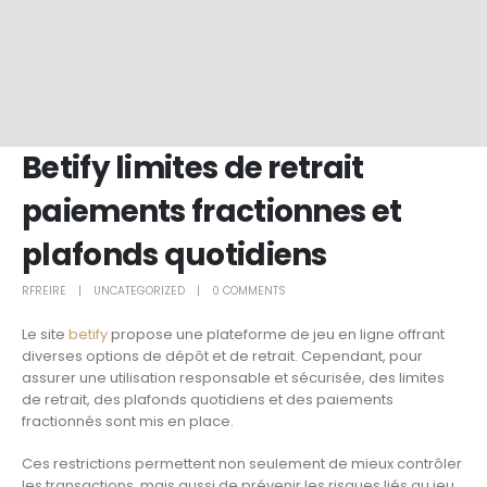
Betify limites de retrait
paiements fractionnes et
plafonds quotidiens
RFREIRE
UNCATEGORIZED
0 COMMENTS
Le site
betify
propose une plateforme de jeu en ligne offrant
diverses options de dépôt et de retrait. Cependant, pour
assurer une utilisation responsable et sécurisée, des limites
de retrait, des plafonds quotidiens et des paiements
fractionnés sont mis en place.
Ces restrictions permettent non seulement de mieux contrôler
les transactions, mais aussi de prévenir les risques liés au jeu