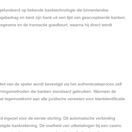
n gefundeerd op bekende banktechnologie die binnenlandse
ngsbedrag en kiest zijn bank uit een lijst van geaccepteerde banken.
egevens en de transactie goedkeurt, waarna hij direct wordt
t van de speler wordt bevestigd via het authenticatieproces zelf.
chermingsmethoden die banken standaard gebruiken. Wanneer de
t tegemoetkomt aan alle juridische vereisten voor klantidentificatie
d ingezet voor de eerste storting. Dit automatische verbinding
tigde bankrekening. De snelheid van uitbetalingen bij een casino