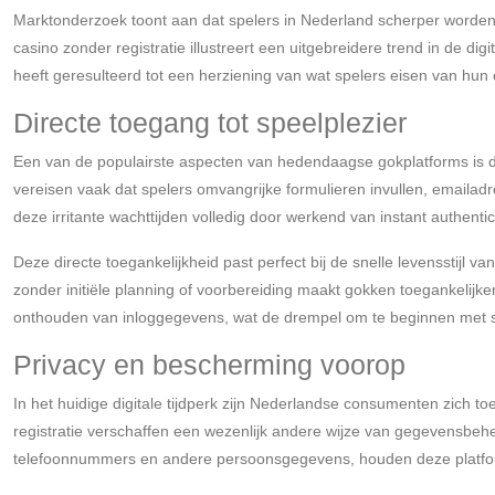
Marktonderzoek toont aan dat spelers in Nederland scherper worden 
casino zonder registratie illustreert een uitgebreidere trend in de 
heeft geresulteerd tot een herziening van wat spelers eisen van hun 
Directe toegang tot speelplezier
Een van de populairste aspecten van hedendaagse gokplatforms is de
vereisen vaak dat spelers omvangrijke formulieren invullen, emailad
deze irritante wachttijden volledig door werkend van instant authen
Deze directe toegankelijkheid past perfect bij de snelle levensstijl 
zonder initiële planning of voorbereiding maakt gokken toegankelijk
onthouden van inloggegevens, wat de drempel om te beginnen met spe
Privacy en bescherming voorop
In het huidige digitale tijdperk zijn Nederlandse consumenten zich
registratie verschaffen een wezenlijk andere wijze van gegevensbehe
telefoonnummers en andere persoonsgegevens, houden deze platforms ui