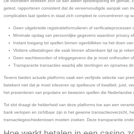
De voordelen strekken zich uit dan alleen tijdsbesparing en gemak; 
getest, rapporteren consistent dat de vereenvoudigde aanpak van mo
complicaties laat spelers in staat zich compleet te concentreren op 
Geen uitgebreide registratieformulieren of verificatieprocessen 
Minimale opslag van persoonlijke gegevens waardoor privacy eff
Instant toegang tot spellen binnen ogenblikken na het doen van 
Vlottere uitbetalingen die vaak binnen afzienbare tijd op je re
Geen wachtwoorden of inloggegevens die je moet onthouden of r
Transparante transacties waarbij alle stortingen en opnames di
Tevens bieden actuele platforms vaak een verfijnde selectie van pre
betekent niet dat je moet inleveren op spelkeuze of kwaliteit; juist,
het presenteren van populaire en bewezen spellen die Nederlandse s
Tot slot draagt de helderheid van deze platforms toe aan een verantw
bank verlopen en zichtbaar zijn in het gewone transactieoverzicht, 
transactiegeschiedenissen moeten zoeken. Deze transparantie onders
Hoe werkt betalen in een casino zo