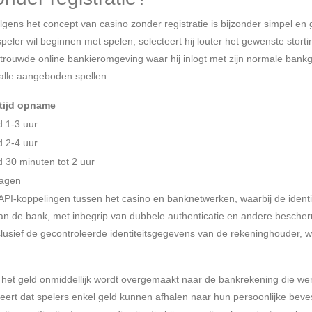
gens het concept van casino zonder registratie is bijzonder simpel e
eler wil beginnen met spelen, selecteert hij louter het gewenste storti
rtrouwde online bankieromgeving waar hij inlogt met zijn normale bankg
 alle aangeboden spellen.
tijd opname
 1-3 uur
 2-4 uur
 30 minuten tot 2 uur
dagen
I-koppelingen tussen het casino en banknetwerken, waarbij de identitei
n van de bank, met inbegrip van dubbele authenticatie en andere bes
nclusief de gecontroleerde identiteitsgegevens van de rekeninghouder, wa
ij het geld onmiddellijk wordt overgemaakt naar de bankrekening die wer
ert dat spelers enkel geld kunnen afhalen naar hun persoonlijke beves