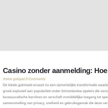
Casino zonder aanmelding: Hoe s
rfreire
gokspel
0 Comments
De lokale gokmarkt ervaart nu een opmerkelijke transformatie waarb
groeit explosief aan populariteit onder binnenlandse spelers die ver
bureaucratische barrières en verschaft onmiddellijke toegang tot sp
samensmelting van privacy, snelheid en gebruiksgemak die deze ver