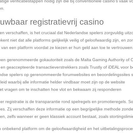
tige verificatiestappen nodig zijn die bij conventionele casino’s vaak 
en.
uwbaar registratievrij casino
n verschaffen, is het cruciaal dat Nederlandse spelers zorgvuldig uitz
ent niet dat alle platforms gelijkelijk veilig of geloofwaardig zijn, en
m van een platform voordat ze kiezen er hun geld aan toe te vertrouwen
n een gerenommeerde gokautoriteit zoals de Malta Gaming Authority o
en geaccepteerde transactieverstrekkers zoals Trustly of iDEAL voor be
andse spelers op gerenommeerde forumwebsites en beoordelingssites s
 waarbij alle informatie helder vindbaar moet zijn op de website
et vragen om te inschatten hoe vlot en bekwaam zij responderen
r registratie is de transparantie rond spelregels en promotieregels. So
s. Zij verschaffen deze informatie op een begrijpelijke methode zonde
n, zelfs wanneer er geen klassiek account bestaat, zoals stortingslimi
n onbekend platform om de geloofwaardigheid en het uitbetalingsproces