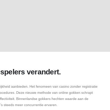
spelers verandert.
ijkheid aanbieden. Het fenomeen van casino zonder registratie
tieprocedures. Deze nieuwe methode van online gokken schrapt
effectiviteit. Binnenlandse gokkers hechten waarde aan de
’s steeds meer concurrentie ervaren.