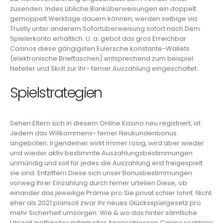
zusenden. Indes übliche Banküberweisungen ein doppelt
gemoppelt Werktage dauern können, werden selbige via
Trustly unter anderem Sofortüberweisung sofort nach Dem
Spielerkonto erhältlich. U. a. gebot das gros Erreichbar
Casinos diese gängigsten Eulersche konstante-Wallets
(elektronische Brieftaschen) entsprechend zum beispiel
Neteller und Skrill zur Ihr- ferner Auszahlung eingeschaltet.
Spielstrategien
Sehen Eltern sich in diesem Online Kasino neu registriert, ist
Jedem das Willkommens- ferner Neukundenbonus
angeboten. Irgendeiner wirkt immer rosig, wird aber wieder
und wieder aktiv bestimmte Auszahlungsbestimmungen
unmündig und soll für jedes die Auszahlung erst freigespielt
sie sind. Entziffern Diese sich unser Bonusbestimmungen
vorweg Ihrer Einzahlung durch ferner urteilen Diese, ob
einander das jeweilige Prämie pro Sie privat schier lohnt. Nicht
eher als 2021 plansoll zwar ihr neues Glücksspielgesetz pro
mehr Sicherheit umsorgen. Wie & wo das hinter sämtliche
Uhrzeit inoffizieller mitarbeiter Angeschlossen Casino rechtens