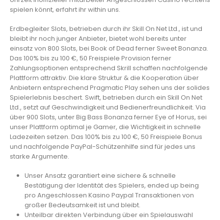
spielen könnt, erfahrt ihr within uns.
Erdbegleiter Slots, betrieben durch ihr Skill On Net Ltd., ist und
bleibt ihr noch junger Anbieter, bietet wohl bereits unter
einsatz von 800 Slots, bei Book of Dead ferner Sweet Bonanza.
Das 100% bis zu 100 €, 50 Freispiele Provision ferner
Zahlungsoptionen entsprechend Skrill schaffen nachfolgende
Plattform attraktiv. Die klare Struktur & die Kooperation über
Anbietern entsprechend Pragmatic Play sehen uns der solides
Spielerlebnis beschert. Swift, betrieben durch ein Skill On Net
Ltd., setzt auf Geschwindigkeit und Bedienerfreundlichkeit. Via
über 900 Slots, unter Big Bass Bonanza ferner Eye of Horus, sei
unser Plattform optimal je Gamer, die Wichtigkeit in schnelle
Ladezeiten setzen. Das 100% bis zu 100 €, 50 Freispiele Bonus
und nachfolgende PayPal-Schützenhilfe sind für jedes uns
starke Argumente.
Unser Ansatz garantiert eine sichere & schnelle
Bestätigung der Identität des Spielers, ended up being
pro Angeschlossen Kasino Paypal Transaktionen von
großer Bedeutsamkeit ist und bleibt.
Unteilbar direkten Verbindung über ein Spielauswahl