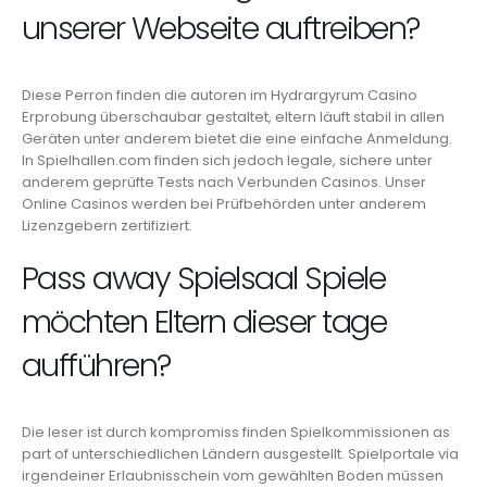
unserer Webseite auftreiben?
Diese Perron finden die autoren im Hydrargyrum Casino
Erprobung überschaubar gestaltet, eltern läuft stabil in allen
Geräten unter anderem bietet die eine einfache Anmeldung.
In Spielhallen.com finden sich jedoch legale, sichere unter
anderem geprüfte Tests nach Verbunden Casinos. Unser
Online Casinos werden bei Prüfbehörden unter anderem
Lizenzgebern zertifiziert.
Pass away Spielsaal Spiele
möchten Eltern dieser tage
aufführen?
Die leser ist durch kompromiss finden Spielkommissionen as
part of unterschiedlichen Ländern ausgestellt. Spielportale via
irgendeiner Erlaubnisschein vom gewählten Boden müssen