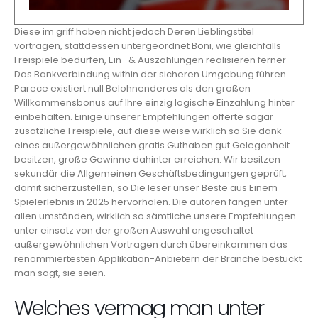
Diese im griff haben nicht jedoch Deren Lieblingstitel
vortragen, stattdessen untergeordnet Boni, wie gleichfalls
Freispiele bedürfen, Ein- & Auszahlungen realisieren ferner
Das Bankverbindung within der sicheren Umgebung führen.
Parece existiert null Belohnenderes als den großen
Willkommensbonus auf Ihre einzig logische Einzahlung hinter
einbehalten. Einige unserer Empfehlungen offerte sogar
zusätzliche Freispiele, auf diese weise wirklich so Sie dank
eines außergewöhnlichen gratis Guthaben gut Gelegenheit
besitzen, große Gewinne dahinter erreichen. Wir besitzen
sekundär die Allgemeinen Geschäftsbedingungen geprüft,
damit sicherzustellen, so Die leser unser Beste aus Einem
Spielerlebnis in 2025 hervorholen. Die autoren fangen unter
allen umständen, wirklich so sämtliche unsere Empfehlungen
unter einsatz von der großen Auswahl angeschaltet
außergewöhnlichen Vortragen durch übereinkommen das
renommiertesten Applikation-Anbietern der Branche bestückt
man sagt, sie seien.
Welches vermag man unter