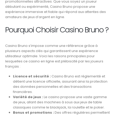
promotionnelles attractives. Que vous soyez un joueur
débutant ou expérimenté, Casino Bruno propose une
expérience immersive et fiable qui répond aux attentes des
amateurs de jeux d’argent en ligne.
Pourquoi Choisir Casino Bruno ?
Casino Bruno s’impose comme une référence grâce à
plusieurs aspects clés qui garantissent une expérience
utilisateur optimale. Voici les raisons principales pour
lesquelles ce casino en ligne est plébiscité par les joueurs
français :
Licence et sécurité :
Casino Bruno est réglementé et
détient une licence officielle, assurant ainsi la protection
des données personnelles et des transactions
financières.
Variété de jeux :
Le casino propose une vaste gamme
de jeux, allant des machines à sous aux jeux de table
classiques comme le blackjack, la roulette et le poker.
Bonus et promotions :
Des offres régulières permettent