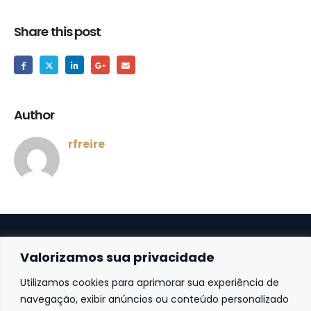
Share this post
Author
rfreire
Valorizamos sua privacidade
Utilizamos cookies para aprimorar sua experiência de
Fortaleza
navegação, exibir anúncios ou conteúdo personalizado