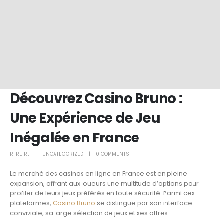
Découvrez Casino Bruno :
Une Expérience de Jeu
Inégalée en France
RFREIRE
UNCATEGORIZED
0 COMMENTS
Le marché des casinos en ligne en France est en pleine
expansion, offrant aux joueurs une multitude d’options pour
profiter de leurs jeux préférés en toute sécurité. Parmi ces
plateformes,
Casino Bruno
se distingue par son interface
conviviale, sa large sélection de jeux et ses offres