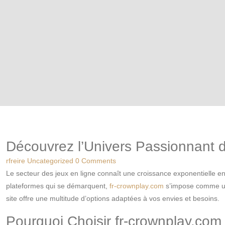
Découvrez l’Univers Passionnant d
rfreire
Uncategorized
0 Comments
Le secteur des jeux en ligne connaît une croissance exponentielle e
plateformes qui se démarquent,
fr-crownplay.com
s’impose comme une
site offre une multitude d’options adaptées à vos envies et besoins.
Pourquoi Choisir fr-crownplay.com