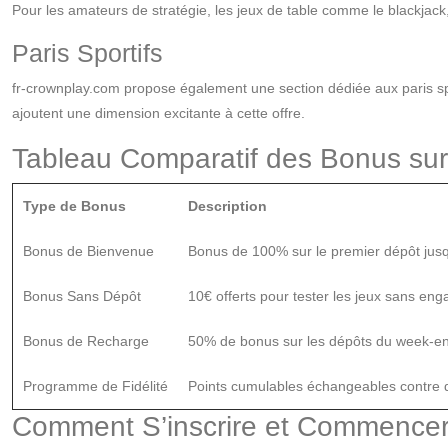
Pour les amateurs de stratégie, les jeux de table comme le blackjack, l
Paris Sportifs
fr-crownplay.com propose également une section dédiée aux paris spor
ajoutent une dimension excitante à cette offre.
Tableau Comparatif des Bonus sur
Type de Bonus
Description
Bonus de Bienvenue
Bonus de 100% sur le premier dépôt jus
Bonus Sans Dépôt
10€ offerts pour tester les jeux sans en
Bonus de Recharge
50% de bonus sur les dépôts du week-e
Programme de Fidélité
Points cumulables échangeables contre d
Comment S’inscrire et Commencer 