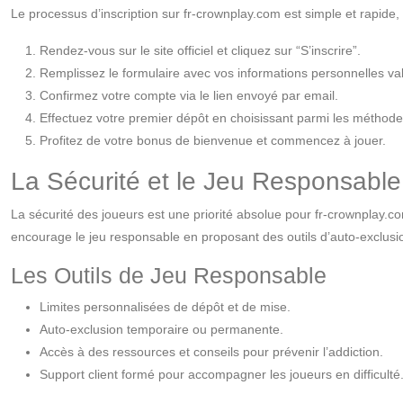
Le processus d’inscription sur fr-crownplay.com est simple et rapid
Rendez-vous sur le site officiel et cliquez sur “S’inscrire”.
Remplissez le formulaire avec vos informations personnelles val
Confirmez votre compte via le lien envoyé par email.
Effectuez votre premier dépôt en choisissant parmi les méthod
Profitez de votre bonus de bienvenue et commencez à jouer.
La Sécurité et le Jeu Responsable
La sécurité des joueurs est une priorité absolue pour fr-crownplay.c
encourage le jeu responsable en proposant des outils d’auto-exclusio
Les Outils de Jeu Responsable
Limites personnalisées de dépôt et de mise.
Auto-exclusion temporaire ou permanente.
Accès à des ressources et conseils pour prévenir l’addiction.
Support client formé pour accompagner les joueurs en difficulté