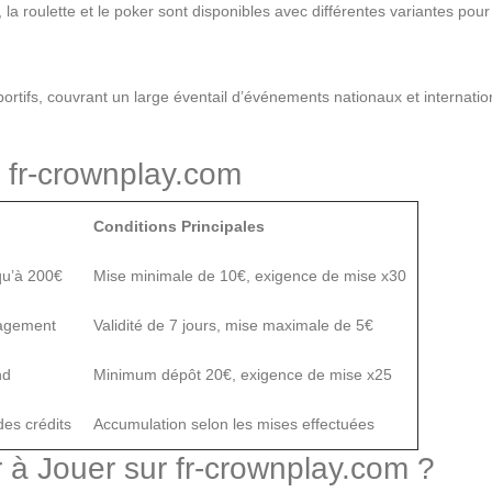
a roulette et le poker sont disponibles avec différentes variantes pour v
tifs, couvrant un large éventail d’événements nationaux et internation
 fr-crownplay.com
Conditions Principales
qu’à 200€
Mise minimale de 10€, exigence de mise x30
gagement
Validité de 7 jours, mise maximale de 5€
nd
Minimum dépôt 20€, exigence de mise x25
es crédits
Accumulation selon les mises effectuées
à Jouer sur fr-crownplay.com ?