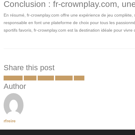
Conclusion : fr-crownplay.com, u
En résumé, fr-crownplay.com offre une expérience de jeu complète, s
responsable en font une plateforme de choix pour tous les passionn
sportifs favoris, fr-crownplay.com est la destination idéale pour vivr
Share this post
Facebook
Twitter
LinkedIn
Google +
Email
Author
rfreire