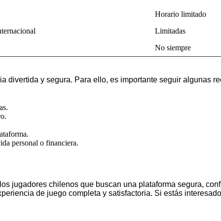
Horario limitado
nternacional
Limitadas
No siempre
ia divertida y segura. Para ello, es importante seguir algunas 
as.
o.
lataforma.
ida personal o financiera.
los jugadores chilenos que buscan una plataforma segura, conf
experiencia de juego completa y satisfactoria. Si estás interesa