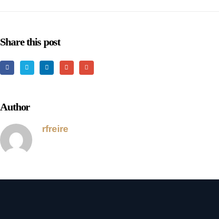
Share this post
Author
rfreire