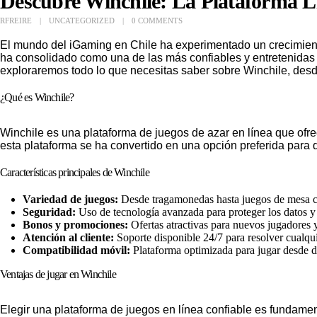
Descubre Winchile: La Plataforma Lí
RFREIRE
UNCATEGORIZED
0 COMMENTS
El mundo del iGaming en Chile ha experimentado un crecimiento
ha consolidado como una de las más confiables y entretenidas p
exploraremos todo lo que necesitas saber sobre Winchile, desde
¿Qué es Winchile?
Winchile es una plataforma de juegos de azar en línea que ofre
esta plataforma se ha convertido en una opción preferida para
Características principales de Winchile
Variedad de juegos:
Desde tragamonedas hasta juegos de mesa co
Seguridad:
Uso de tecnología avanzada para proteger los datos y 
Bonos y promociones:
Ofertas atractivas para nuevos jugadores 
Atención al cliente:
Soporte disponible 24/7 para resolver cualqu
Compatibilidad móvil:
Plataforma optimizada para jugar desde di
Ventajas de jugar en Winchile
Elegir una plataforma de juegos en línea confiable es fundament