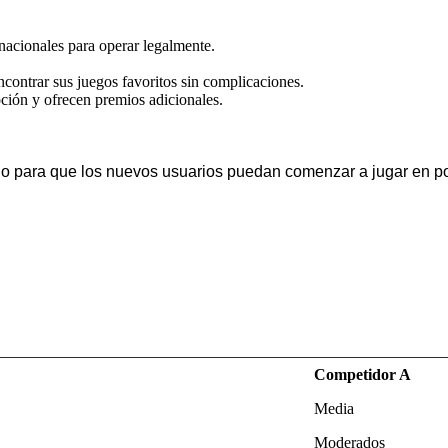
nacionales para operar legalmente.
contrar sus juegos favoritos sin complicaciones.
ión y ofrecen premios adicionales.
ñado para que los nuevos usuarios puedan comenzar a jugar en p
Competidor A
Media
Moderados