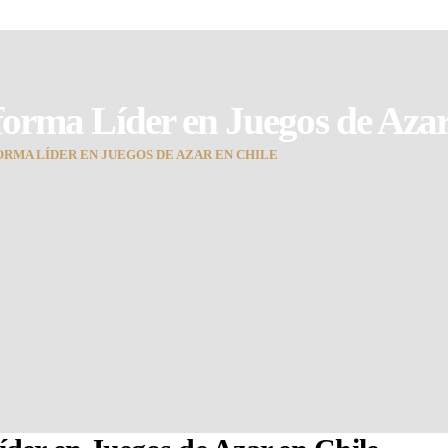
forma Líder en Juegos de Azar
RMA LÍDER EN JUEGOS DE AZAR EN CHILE