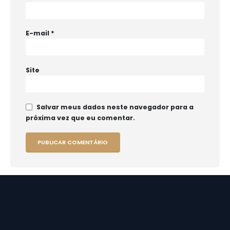
E-mail
*
Site
Salvar meus dados neste navegador para a
próxima vez que eu comentar.