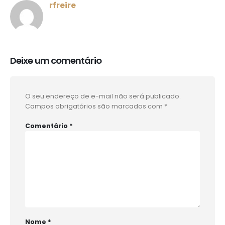
rfreire
Deixe um comentário
O seu endereço de e-mail não será publicado.
Campos obrigatórios são marcados com
*
Comentário
*
Nome
*