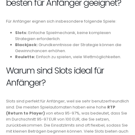
besten für Anfänger geeignet?
Für Anfänger eignen sich insbesondere folgende Spiele:
Slots:
Einfache Spielmechanik, keine komplexen
Strategien erforderlich.
Blackjack:
Grundkenntnisse der Strategie können die
Gewinnchancen erhöhen.
Roulette:
Einfach zu spielen, viele Wettmöglichkeiten.
Warum sind Slots ideal für
Anfänger?
Slots sind perfekt für Anfänger, weil sie sehr benutzerfreundlich
sind. Die meisten Spielautomaten haben eine hohe
RTP
(Return to Player)
von etwa 95-97%, was bedeutet, dass Sie
im Durchschnitt 95-97 EUR von 100 EUR, die Sie setzen,
zurückbekommen. Die Einsatzlimits sind oft flexibel, sodass Sie
mit kleinen Beträgen beginnen können. Viele Slots bieten auch