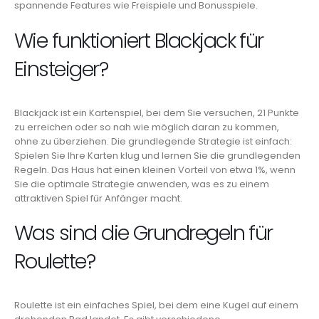
spannende Features wie Freispiele und Bonusspiele.
Wie funktioniert Blackjack für
Einsteiger?
Blackjack ist ein Kartenspiel, bei dem Sie versuchen, 21 Punkte
zu erreichen oder so nah wie möglich daran zu kommen,
ohne zu überziehen. Die grundlegende Strategie ist einfach:
Spielen Sie Ihre Karten klug und lernen Sie die grundlegenden
Regeln. Das Haus hat einen kleinen Vorteil von etwa 1%, wenn
Sie die optimale Strategie anwenden, was es zu einem
attraktiven Spiel für Anfänger macht.
Was sind die Grundregeln für
Roulette?
Roulette ist ein einfaches Spiel, bei dem eine Kugel auf einem