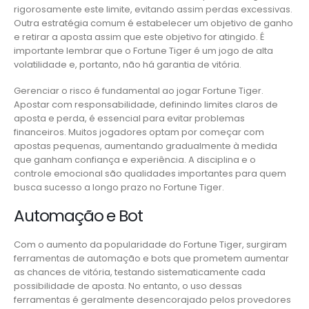
rigorosamente este limite, evitando assim perdas excessivas.
Outra estratégia comum é estabelecer um objetivo de ganho
e retirar a aposta assim que este objetivo for atingido. É
importante lembrar que o Fortune Tiger é um jogo de alta
volatilidade e, portanto, não há garantia de vitória.
Gerenciar o risco é fundamental ao jogar Fortune Tiger.
Apostar com responsabilidade, definindo limites claros de
aposta e perda, é essencial para evitar problemas
financeiros. Muitos jogadores optam por começar com
apostas pequenas, aumentando gradualmente à medida
que ganham confiança e experiência. A disciplina e o
controle emocional são qualidades importantes para quem
busca sucesso a longo prazo no Fortune Tiger.
Automação e Bot
Com o aumento da popularidade do Fortune Tiger, surgiram
ferramentas de automação e bots que prometem aumentar
as chances de vitória, testando sistematicamente cada
possibilidade de aposta. No entanto, o uso dessas
ferramentas é geralmente desencorajado pelos provedores