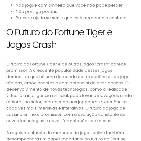
Não jogue com dinheiro que você não pode perder.
Não persiga perdas.
Procure ajuda se sentir que está perdendo o controle.
O Futuro do Fortune Tiger e
Jogos Crash
O futuro do Fortune Tiger e de outros jogos “crash” parece
promissor. A crescente popularidade desses jogos
demonstra que há uma demanda por experiências de jogo
rápidas, emocionantes e com potencial de altos ganhos. O
desenvolvimento de novas tecnologias, como a realidade
virtual e a inteligência artificial, pode levar a inovações ainda
maiores no setor, oferecendo aos jogadores experiências
cada vez mais imersivas e interativas. O futuro do jogo de
cassino online é promissor, com a evolução constante de
novas tecnologias e novas formatações de mesas.
A regulamentação do mercado de jogos online também
desempenhará um papel importante no futuro do Fortune