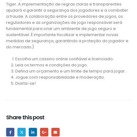
Tiger. A implementação de regras claras e transparentes
ajudará a garantir a segurança dos jogadores e a combater
a fraude. A colaboração entre os provedores de jogos, os
reguladores e as organizações de jogo responsável será
fundamental para criar um ambiente de jogo seguro e
sustentável. É importante fiscalizar e implementar novas
medidas de segurança, garantindo a proteção do jogador e
do mercado.}
Escolha um cassino online confiável e licenciado.
Leia os termos e condições do jogo.
Defina um orçamento e um limite de tempo para jogar.
Jogue com responsabilidade e moderação.
Divirta-se!
Share this post