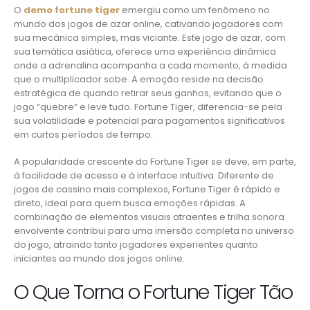
O
demo fortune tiger
emergiu como um fenômeno no
mundo dos jogos de azar online, cativando jogadores com
sua mecânica simples, mas viciante. Este jogo de azar, com
sua temática asiática, oferece uma experiência dinâmica
onde a adrenalina acompanha a cada momento, à medida
que o multiplicador sobe. A emoção reside na decisão
estratégica de quando retirar seus ganhos, evitando que o
jogo “quebre” e leve tudo. Fortune Tiger, diferencia-se pela
sua volatilidade e potencial para pagamentos significativos
em curtos períodos de tempo.
A popularidade crescente do Fortune Tiger se deve, em parte,
à facilidade de acesso e à interface intuitiva. Diferente de
jogos de cassino mais complexos, Fortune Tiger é rápido e
direto, ideal para quem busca emoções rápidas. A
combinação de elementos visuais atraentes e trilha sonora
envolvente contribui para uma imersão completa no universo
do jogo, atraindo tanto jogadores experientes quanto
iniciantes ao mundo dos jogos online.
O Que Torna o Fortune Tiger Tão