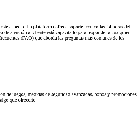
 este aspecto. La plataforma ofrece soporte técnico las 24 horas del
po de atención al cliente está capacitado para responder a cualquier
 frecuentes (FAQ) que aborda las preguntas más comunes de los
ción de juegos, medidas de seguridad avanzadas, bonos y promociones
algo que ofrecerte.