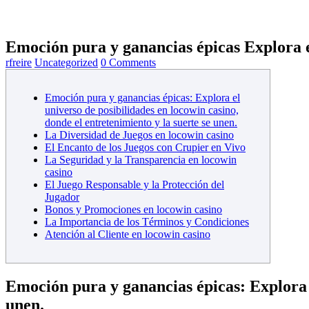
Emoción pura y ganancias épicas Explora el
rfreire
Uncategorized
0 Comments
Emoción pura y ganancias épicas: Explora el
universo de posibilidades en locowin casino,
donde el entretenimiento y la suerte se unen.
La Diversidad de Juegos en locowin casino
El Encanto de los Juegos con Crupier en Vivo
La Seguridad y la Transparencia en locowin
casino
El Juego Responsable y la Protección del
Jugador
Bonos y Promociones en locowin casino
La Importancia de los Términos y Condiciones
Atención al Cliente en locowin casino
Emoción pura y ganancias épicas: Explora e
unen.