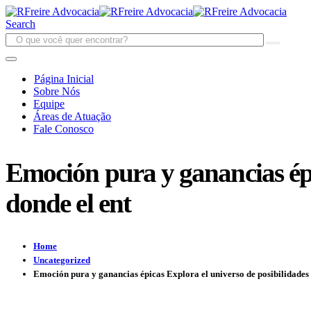
Search
Página Inicial
Sobre Nós
Equipe
Áreas de Atuação
Fale Conosco
Emoción pura y ganancias épic
donde el ent
Home
Uncategorized
Emoción pura y ganancias épicas Explora el universo de posibilidades 