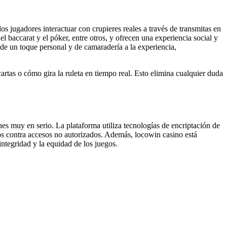
os jugadores interactuar con crupieres reales a través de transmitas en
l baccarat y el póker, entre otros, y ofrecen una experiencia social y
ade un toque personal y de camaradería a la experiencia,
artas o cómo gira la ruleta en tiempo real. Esto elimina cualquier duda
es muy en serio. La plataforma utiliza tecnologías de encriptación de
dos contra accesos no autorizados. Además, locowin casino está
integridad y la equidad de los juegos.