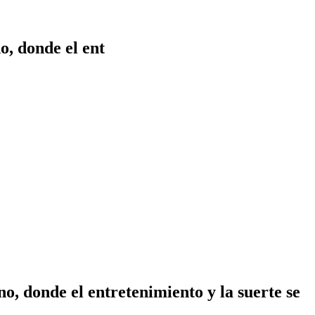
o, donde el ent
o, donde el entretenimiento y la suerte se