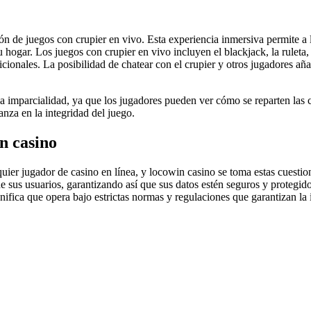
ón de juegos con crupier en vivo. Esta experiencia inmersiva permite a l
hogar. Los juegos con crupier en vivo incluyen el blackjack, la ruleta, e
cionales. La posibilidad de chatear con el crupier y otros jugadores añ
a imparcialidad, ya que los jugadores pueden ver cómo se reparten las c
nza en la integridad del juego.
n casino
uier jugador de casino en línea, y locowin casino se toma estas cuestion
de sus usuarios, garantizando así que sus datos estén seguros y protegi
nifica que opera bajo estrictas normas y regulaciones que garantizan la 