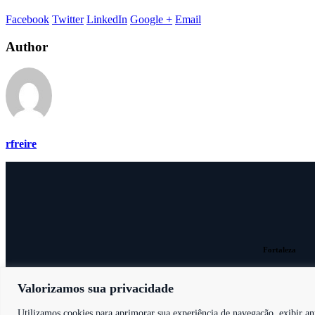
Facebook
Twitter
LinkedIn
Google +
Email
Author
rfreire
Fortaleza
Av. Frei Ciri
Valorizamos sua privacidade
60.840-285
Fortaleza | C
Utilizamos cookies para aprimorar sua experiência de navegação, exibir an