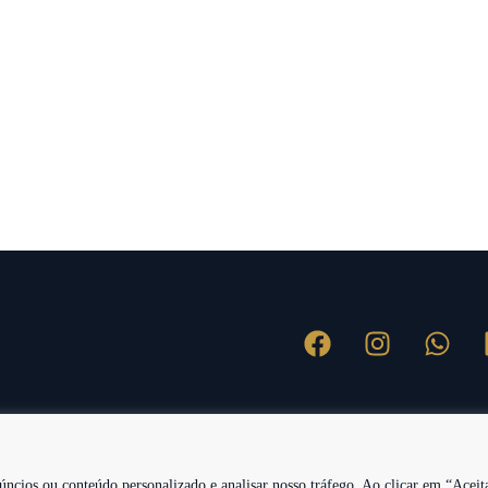
lo, 4186 – Sala 14
eará | Brasil
úncios ou conteúdo personalizado e analisar nosso tráfego. Ao clicar em “Aceit