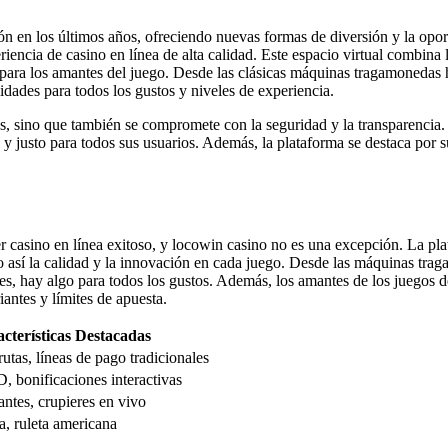
n en los últimos años, ofreciendo nuevas formas de diversión y la opor
encia de casino en línea de alta calidad. Este espacio virtual combina 
 para los amantes del juego. Desde las clásicas máquinas tragamonedas 
idades para todos los gustos y niveles de experiencia.
os, sino que también se compromete con la seguridad y la transparencia. 
 justo para todos sus usuarios. Además, la plataforma se destaca por su 
r casino en línea exitoso, y locowin casino no es una excepción. La plat
 así la calidad y la innovación en cada juego. Desde las máquinas trag
s, hay algo para todos los gustos. Además, los amantes de los juegos 
iantes y límites de apuesta.
cterísticas Destacadas
utas, líneas de pago tradicionales
, bonificaciones interactivas
antes, crupieres en vivo
a, ruleta americana