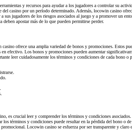
ramientas y recursos para ayudar a los jugadores a controlar su activid
irse del casino por un período determinado. Además, locowin casino ofr
a sus jugadores de los riesgos asociados al juego y a promover un ent
a deben apostar más de lo que pueden permitirse perder.
win casino ofrece una amplia variedad de bonos y promociones. Estos pu
os en efectivo. Los bonos y promociones pueden aumentar significativame
ante leer cuidadosamente los términos y condiciones de cada bono o pr
strarse.
ado.
.
.
o, es crucial leer y comprender los términos y condiciones asociados. E
ar los términos y condiciones puede resultar en la pérdida del bono o de
a promocional. Locowin casino se esfuerza por ser transparente y claro 