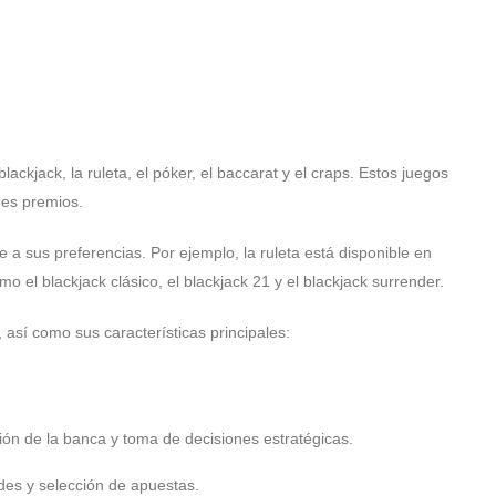
ackjack, la ruleta, el póker, el baccarat y el craps. Estos juegos
des premios.
 a sus preferencias. Por ejemplo, la ruleta está disponible en
o el blackjack clásico, el blackjack 21 y el blackjack surrender.
, así como sus características principales:
ión de la banca y toma de decisiones estratégicas.
ades y selección de apuestas.