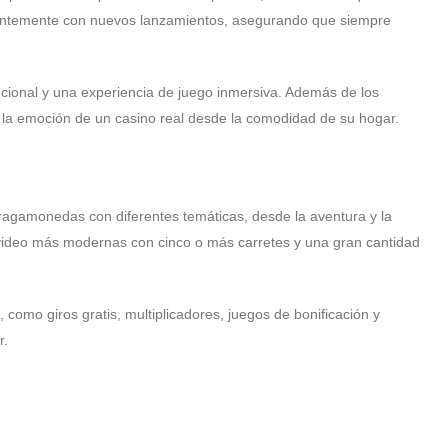
nstantemente con nuevos lanzamientos, asegurando que siempre
epcional y una experiencia de juego inmersiva. Además de los
e la emoción de un casino real desde la comodidad de su hogar.
tragamonedas con diferentes temáticas, desde la aventura y la
e video más modernas con cinco o más carretes y una gran cantidad
omo giros gratis, multiplicadores, juegos de bonificación y
r.