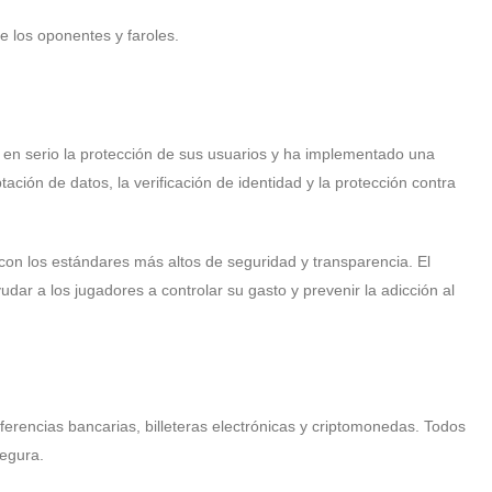
de los oponentes y faroles.
en serio la protección de sus usuarios y ha implementado una
ción de datos, la verificación de identidad y la protección contra
con los estándares más altos de seguridad y transparencia. El
udar a los jugadores a controlar su gasto y prevenir la adicción al
erencias bancarias, billeteras electrónicas y criptomonedas. Todos
segura.