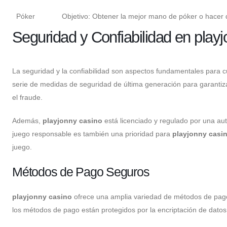
Póker
Objetivo: Obtener la mejor mano de póker o hacer q
Seguridad y Confiabilidad en play
La seguridad y la confiabilidad son aspectos fundamentales para c
serie de medidas de seguridad de última generación para garantizar
el fraude.
Además,
playjonny casino
está licenciado y regulado por una aut
juego responsable es también una prioridad para
playjonny casi
juego.
Métodos de Pago Seguros
playjonny casino
ofrece una amplia variedad de métodos de pago s
los métodos de pago están protegidos por la encriptación de datos,