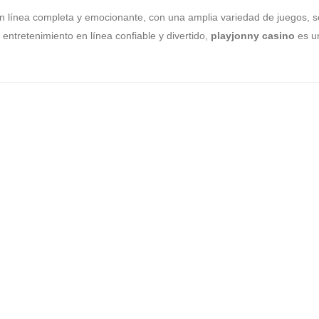
n línea completa y emocionante, con una amplia variedad de juegos, 
 entretenimiento en línea confiable y divertido,
playjonny casino
es un