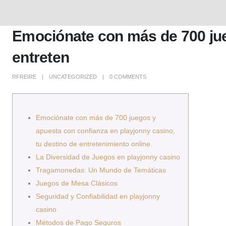
Emociónate con más de 700 jueg
entreten
RFREIRE
UNCATEGORIZED
0 COMMENTS
Emociónate con más de 700 juegos y
apuesta con confianza en playjonny casino,
tu destino de entretenimiento online.
La Diversidad de Juegos en playjonny casino
Tragamonedas: Un Mundo de Temáticas
Juegos de Mesa Clásicos
Seguridad y Confiabilidad en playjonny
casino
Métodos de Pago Seguros