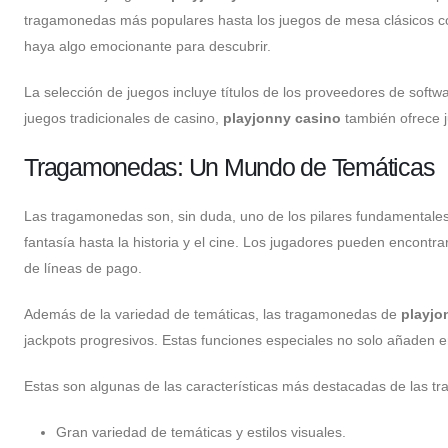
tragamonedas más populares hasta los juegos de mesa clásicos com
haya algo emocionante para descubrir.
La selección de juegos incluye títulos de los proveedores de softw
juegos tradicionales de casino,
playjonny casino
también ofrece j
Tragamonedas: Un Mundo de Temáticas
Las tragamonedas son, sin duda, uno de los pilares fundamentale
fantasía hasta la historia y el cine. Los jugadores pueden encon
de líneas de pago.
Además de la variedad de temáticas, las tragamonedas de
playjo
jackpots progresivos. Estas funciones especiales no solo añaden e
Estas son algunas de las características más destacadas de las 
Gran variedad de temáticas y estilos visuales.