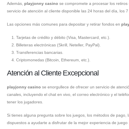
Además,
playjonny casino
se compromete a procesar los retiros 
servicio de atención al cliente disponible las 24 horas del día, l
Las opciones más comunes para depositar y retirar fondos en
pla
Tarjetas de crédito y débito (Visa, Mastercard, etc.).
Billeteras electrónicas (Skrill, Neteller, PayPal).
Transferencias bancarias.
Criptomonedas (Bitcoin, Ethereum, etc.).
Atención al Cliente Excepcional
playjonny casino
se enorgullece de ofrecer un servicio de atenció
canales, incluyendo el chat en vivo, el correo electrónico y el te
tener los jugadores.
Si tienes alguna pregunta sobre los juegos, los métodos de pago, 
dispuestos a ayudarte a disfrutar de la mejor experiencia de juego 