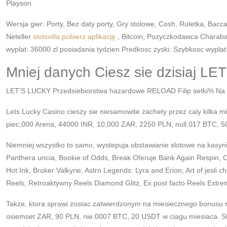
Playson
Wersja gier: Porty, Bez daty porty, Gry stolowe, Cosh, Ruletka, Bacc
Neteller
slotsvilla pobierz aplikację
, Bitcoin, Pozyczkodawca Charabanc
wyplat: 36000 zl posiadania tydzien Predkosc zyski: Szybkosc wyp
Mniej danych Ciesz sie dzisiaj
LET’S LUCKY Przedsiebiorstwa hazardowe RELOAD Filip setki% Na 2
Lets Lucky Casino cieszy sie niesamowite zachety przez caly kilka
piec,000 Arena, 44000 INR, 10,000 ZAR, 2250 PLN, null.017 BTC, 5
Niemniej wszystko to samo, wystepuja obstawianie slotowe na kasynie
Panthera uncia, Bookie of Odds, Break Oferuje Bank Again Respin, 
Hot Ink, Broker Valkyrie, Astro Legends: Lyra and Erion, Art of jesl
Reels, Retroaktywny Reels Diamond Glitz, Ex post facto Reels Extr
Takze, ktora sprawi zostac zatwierdzonym na miesiecznego bonusu
osiemset ZAR, 90 PLN, nie.0007 BTC, 20 USDT w ciagu miesiaca. Sta