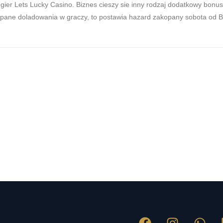
gier Lets Lucky Casino. Biznes cieszy sie inny rodzaj dodatkowy bonus
rpane doladowania w graczy, to postawia hazard zakopany sobota od 