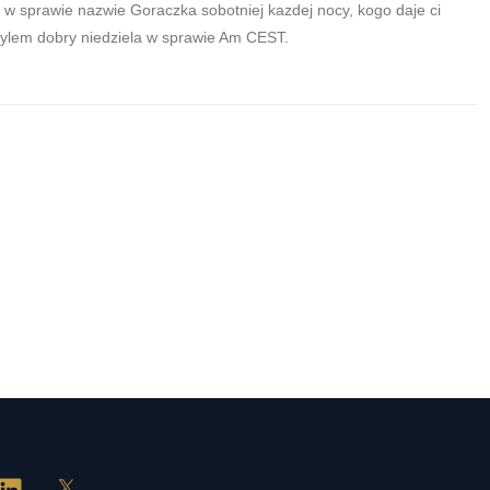
 w sprawie nazwie Goraczka sobotniej kazdej nocy, kogo daje ci
Bylem dobry niedziela w sprawie Am CEST.