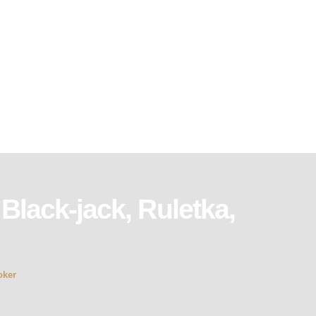
 Black-jack, Ruletka,
oker