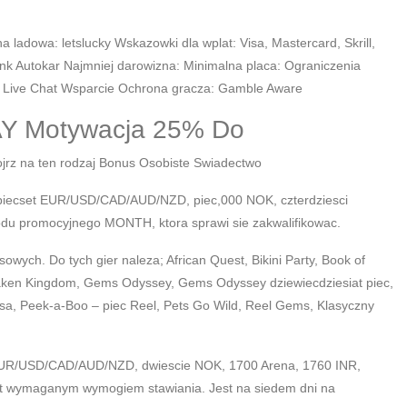
 ladowa: letslucky Wskazowki dla wplat: Visa, Mastercard, Skrill,
Bank Autokar Najmniej darowizna: Minimalna placa: Ograniczenia
l, Live Chat Wsparcie Ochrona gracza: Gamble Aware
AY Motywacja 25% Do
rz na ten rodzaj Bonus Osobiste Swiadectwo
na piecset EUR/USD/CAD/AUD/NZD, piec,000 NOK, czterdziesci
odu promocyjnego MONTH, ktora sprawi sie zakwalifikowac.
wych. Do tych gier naleza; African Quest, Bikini Party, Book of
orsaken Kingdom, Gems Odyssey, Gems Odyssey dziewiecdziesiat piec,
edusa, Peek-a-Boo – piec Reel, Pets Go Wild, Reel Gems, Klasyczny
a EUR/USD/CAD/AUD/NZD, dwiescie NOK, 1700 Arena, 1760 INR,
jest wymaganym wymogiem stawiania. Jest na siedem dni na