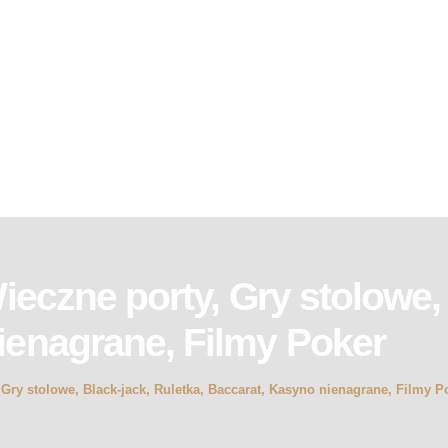
ieczne porty, Gry stolowe,
ienagrane, Filmy Poker
 Gry stolowe, Black-jack, Ruletka, Baccarat, Kasyno nienagrane, Filmy P