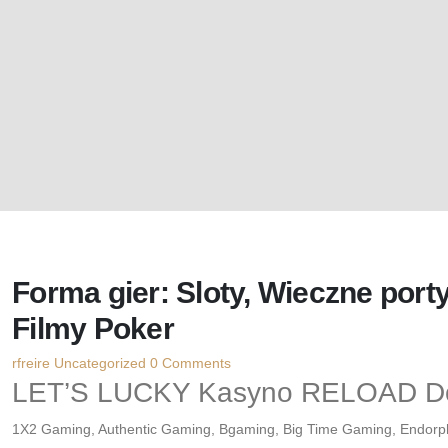
Forma gier: Sloty, Wieczne port
Filmy Poker
rfreire
Uncategorized
0 Comments
LET’S LUCKY Kasyno RELOAD Doda
1X2 Gaming, Authentic Gaming, Bgaming, Big Time Gaming, Endorphin