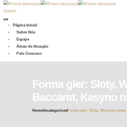
Search
Página Inicial
Sobre Nós
Equipe
Áreas de Atuação
Fale Conosco
Forma gier: Sloty, W
Baccarat, Kasyno n
Home
Uncategorized
Forma gier: Sloty, Wieczne porty,