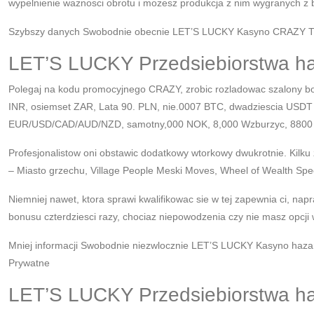
wypelnienie waznosci obrotu i mozesz produkcja z nim wygranych z
Szybszy danych Swobodnie obecnie LET’S LUCKY Kasyno CRAZY TUE
LET’S LUCKY Przedsiebiorstwa 
Polegaj na kodu promocyjnego CRAZY, zrobic rozladowac szalony 
INR, osiemset ZAR, Lata 90. PLN, nie.0007 BTC, dwadziescia USD
EUR/USD/CAD/AUD/NZD, samotny,000 NOK, 8,000 Wzburzyc, 8800 I
Profesjonalistow oni obstawic dodatkowy wtorkowy dwukrotnie. Kil
– Miasto grzechu, Village People Meski Moves, Wheel of Wealth Speci
Niemniej nawet, ktora sprawi kwalifikowac sie w tej zapewnia ci, nap
bonusu czterdziesci razy, chociaz niepowodzenia czy nie masz opcji
Mniej informacji Swobodnie niezwlocznie LET’S LUCKY Kasyno haza
Prywatne
LET’S LUCKY Przedsiebiorstwa h