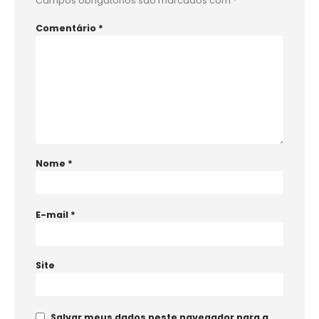
Campos obrigatórios são marcados com
*
Comentário
*
Nome
*
E-mail
*
Site
Salvar meus dados neste navegador para a