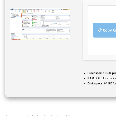
📋 Copy C
Processor:
1 GHz pr
RAM:
4 GB for crack 
Disk space:
64 GB for