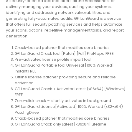
A security-oriented tool that offers all the necessaries for
actively managing your devices, auditing your systems,
identifying and addressing network vulnerabilities, and
generating fully-automated audits. GFI LanGuard is a service
that offers full security patching services and helps automate
your scans, actions, repetitive management tasks, and report
generation.
Crack-based patcher that modifies core binaries
GFI LanGuard Crack tool [Patch] [Full] FileHippo FREE
Pre-activated license profile import tool
GFI LanGuard Portable tool Universal [100% Worked]
Instant FREE
Offline license patcher providing secure and reliable
activation
GFI LanGuard Crack + Activator Latest (x86x64) [Windows]
FREE
Zero-click crack – silently activates in background
GFI LanGuard License[Activated] 100% Worked (x32-x64)
Patch gDrive
Crack-based patcher that modifies core binaries
GFI LanGuard Crack only Latest [x86x64] Lifetime