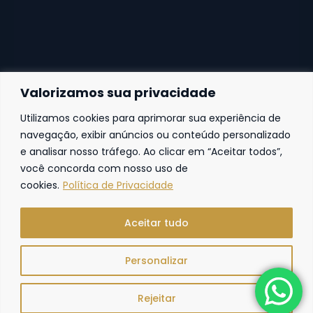
Valorizamos sua privacidade
Utilizamos cookies para aprimorar sua experiência de
Fortaleza
navegação, exibir anúncios ou conteúdo personalizado
e analisar nosso tráfego. Ao clicar em “Aceitar todos”,
Av. Frei Cirilo, 4186 – Sala 14
60.840-285
Fortaleza | Ceará | Brasil
você concorda com nosso uso de
cookies.
Política de Privacidade
Aceitar tudo
Personalizar
R. Freire Advocacia. © 2024. Todos os direitos reservados.
Rejeitar