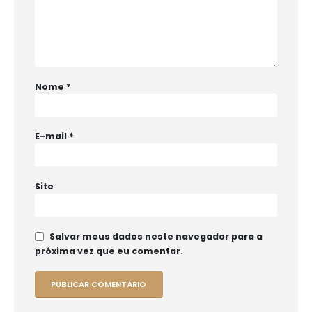
Nome
*
E-mail
*
Site
Salvar meus dados neste navegador para a
próxima vez que eu comentar.