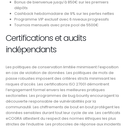
Bonus de bienvenue jusqu’à 850€ sur les premiers
dépôts
Cashback hebdomadaire de 9% sur les pertes nettes
Programme VIP exclusif avec 6 niveaux progressifs
Tournois mensuels avec prize pool de 5500€
Certifications et audits
indépendants
Les politiques de conservation limitée minimisent l’exposition
en cas de violation de données. Les politiques de mots de
passe robustes imposent des critères stricts minimisant les
risques d’accès. Les certifications ISO 27001 démontrent
l’engagement formel envers les meilleures pratiques
sectorielles. Les programmes de bug bounty encouragent la
découverte responsable de vulnérabilités par la
communauté. Les chiffrements de bout en bout protègent les
données sensibles durant tout leur cycle de vie. Les certificats
eCOGRA attestent du respect des normes éthiques les plus
strictes de l’industrie. Les protocoles de réponse aux incidents