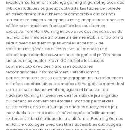
Evoplay Entertainment mélange gaming et gambling avec des
hybrides ludiques originaux captivants. Les tables de roulette
en direct offrent une authenticité comparable aux casinos
terrestres prestigieux. Blueprint Gaming adapte des franchises
célèbres en machines à sous officielles sous licence
exclusive. Tom Horn Gaming innove avec des mécaniques de
jeu hybrides mélangeant plusieurs genres établis. Endorphina
séduit avec des thématiques variées et des taux de
redistribution généreux affichés. iSoftBet propose une
bibliothèque étendue couvrant tous les goûts et préférences
ludiques imaginables. Play’n GO multiplie les succès
commerciaux avec des franchises populaires
reconnaissables instantanément. Betsoft Gaming
perfectionne les slots 3D cinématographiques aux séquences
animées spectaculaires. Les modes démo gratuits permettent
de tester sans risque avant engagement financier réel.
Hacksaw Gaming innove avec des formats de jeu originaux
qui défient les conventions établies. Wazdan permet des
ajustements de volatilité uniques adaptés aux styles de jeu
individuels. Les titres exclusifs développés spécifiquement
renforcent l’identité unique de la plateforme. Booming Games
enrichit le catalogue avec des titres accessibles aux budgets