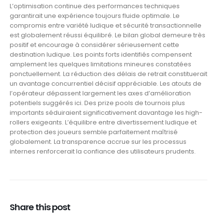
L’optimisation continue des performances techniques
garantirait une expérience toujours fluide optimale. Le
compromis entre variété ludique et sécurité transactionnelle
est globalement réussi équilibré. Le bilan global demeure très
positif et encourage à considérer sérieusement cette
destination ludique. Les points forts identifiés compensent
amplement les quelques limitations mineures constatées
ponctuellement. La réduction des délais de retrait constituerait
un avantage concurrentiel décisif appréciable. Les atouts de
l’opérateur dépassent largement les axes d’amélioration
potentiels suggérés ici. Des prize pools de tournois plus
importants séduiraient significativement davantage les high-
rollers exigeants. L’équilibre entre divertissement ludique et
protection des joueurs semble parfaitement maîtrisé
globalement. La transparence accrue sur les processus
internes renforcerait la confiance des utilisateurs prudents.
Share this post