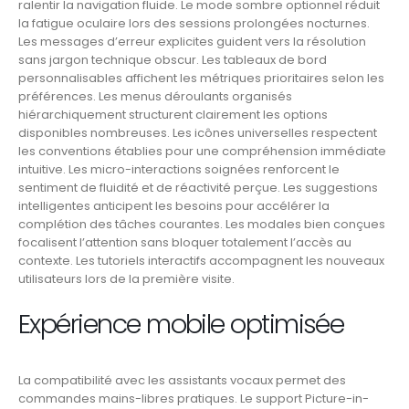
ralentir la navigation fluide. Le mode sombre optionnel réduit
la fatigue oculaire lors des sessions prolongées nocturnes.
Les messages d’erreur explicites guident vers la résolution
sans jargon technique obscur. Les tableaux de bord
personnalisables affichent les métriques prioritaires selon les
préférences. Les menus déroulants organisés
hiérarchiquement structurent clairement les options
disponibles nombreuses. Les icônes universelles respectent
les conventions établies pour une compréhension immédiate
intuitive. Les micro-interactions soignées renforcent le
sentiment de fluidité et de réactivité perçue. Les suggestions
intelligentes anticipent les besoins pour accélérer la
complétion des tâches courantes. Les modales bien conçues
focalisent l’attention sans bloquer totalement l’accès au
contexte. Les tutoriels interactifs accompagnent les nouveaux
utilisateurs lors de la première visite.
Expérience mobile optimisée
La compatibilité avec les assistants vocaux permet des
commandes mains-libres pratiques. Le support Picture-in-