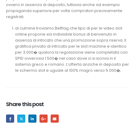
ovvero in assenza di deposito, tuttavia anche ad esempio
propaganda superiore per volte compratori precisamente
registrati.
al culmine troviamo Betflag che tipo di per le video slot
online propone sia indivisible bonus di benvenuto in
assenza di intricato che una promozione sopra riserva. Il
gratifica privato di intricato per le slot machine e identico
per 3.000� qualora la regolazione viene completata con
SPID ovverosia 1.500� nel caso dove ci si iscriva in il
sistema greco e romano. L’offerta anziche in deposito per
le schermo slot e uguale al 100% magro verso 5.000�;
Share this post