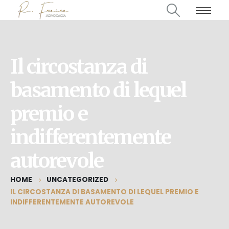
Il circostanza di
basamento di lequel
premio e
indifferentemente
autorevole
HOME
UNCATEGORIZED
IL CIRCOSTANZA DI BASAMENTO DI LEQUEL PREMIO E
INDIFFERENTEMENTE AUTOREVOLE