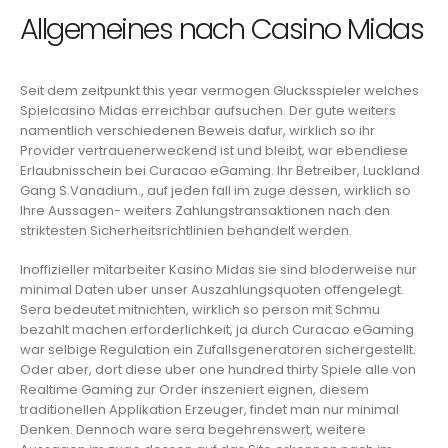
Allgemeines nach Casino Midas
Seit dem zeitpunkt this year vermogen Glucksspieler welches
Spielcasino Midas erreichbar aufsuchen. Der gute weiters
namentlich verschiedenen Beweis dafur, wirklich so ihr
Provider vertrauenerweckend ist und bleibt, war ebendiese
Erlaubnisschein bei Curacao eGaming. Ihr Betreiber, Luckland
Gang S.Vanadium., auf jeden fall im zuge dessen, wirklich so
Ihre Aussagen- weiters Zahlungstransaktionen nach den
striktesten Sicherheitsrichtlinien behandelt werden.
Inoffizieller mitarbeiter Kasino Midas sie sind bloderweise nur
minimal Daten uber unser Auszahlungsquoten offengelegt.
Sera bedeutet mitnichten, wirklich so person mit Schmu
bezahlt machen erforderlichkeit, ja durch Curacao eGaming
war selbige Regulation ein Zufallsgeneratoren sichergestellt.
Oder aber, dort diese uber one hundred thirty Spiele alle von
Realtime Gaming zur Order inszeniert eignen, diesem
traditionellen Applikation Erzeuger, findet man nur minimal
Denken. Dennoch ware sera begehrenswert, weitere