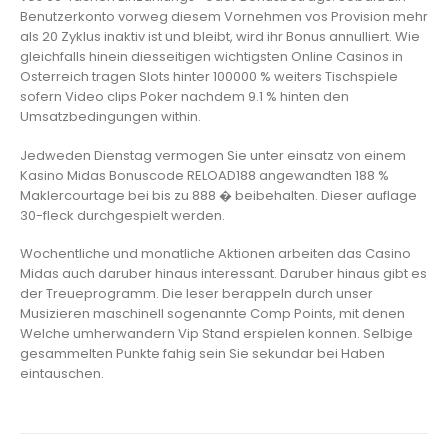
Benutzerkonto vorweg diesem Vornehmen vos Provision mehr
als 20 Zyklus inaktiv ist und bleibt, wird ihr Bonus annulliert. Wie
gleichfalls hinein diesseitigen wichtigsten Online Casinos in
Osterreich tragen Slots hinter 100000 % weiters Tischspiele
sofern Video clips Poker nachdem 9.1 % hinten den
Umsatzbedingungen within.
Jedweden Dienstag vermogen Sie unter einsatz von einem
Kasino Midas Bonuscode RELOAD188 angewandten 188 %
Maklercourtage bei bis zu 888 � beibehalten. Dieser auflage
30-fleck durchgespielt werden.
Wochentliche und monatliche Aktionen arbeiten das Casino
Midas auch daruber hinaus interessant. Daruber hinaus gibt es
der Treueprogramm. Die leser berappeln durch unser
Musizieren maschinell sogenannte Comp Points, mit denen
Welche umherwandern Vip Stand erspielen konnen. Selbige
gesammelten Punkte fahig sein Sie sekundar bei Haben
eintauschen.