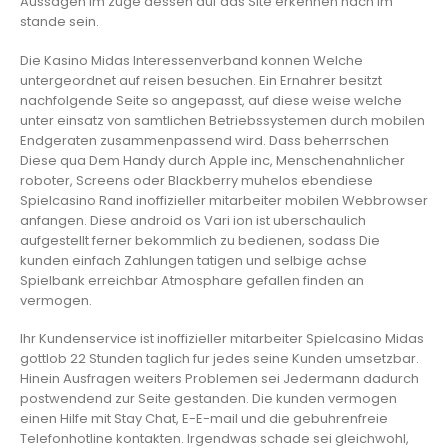
Aussagen im zuge dessen auf das Site erkennen nach im
stande sein.
Die Kasino Midas Interessenverband konnen Welche
untergeordnet auf reisen besuchen. Ein Ernahrer besitzt
nachfolgende Seite so angepasst, auf diese weise welche
unter einsatz von samtlichen Betriebssystemen durch mobilen
Endgeraten zusammenpassend wird. Dass beherrschen
Diese qua Dem Handy durch Apple inc, Menschenahnlicher
roboter, Screens oder Blackberry muhelos ebendiese
Spielcasino Rand inoffizieller mitarbeiter mobilen Webbrowser
anfangen. Diese android os Vari ion ist uberschaulich
aufgestellt ferner bekommlich zu bedienen, sodass Die
kunden einfach Zahlungen tatigen und selbige achse
Spielbank erreichbar Atmosphare gefallen finden an
vermogen.
Ihr Kundenservice ist inoffizieller mitarbeiter Spielcasino Midas
gottlob 22 Stunden taglich fur jedes seine Kunden umsetzbar.
Hinein Ausfragen weiters Problemen sei Jedermann dadurch
postwendend zur Seite gestanden. Die kunden vermogen
einen Hilfe mit Stay Chat, E-E-mail und die gebuhrenfreie
Telefonhotline kontakten. Irgendwas schade sei gleichwohl,