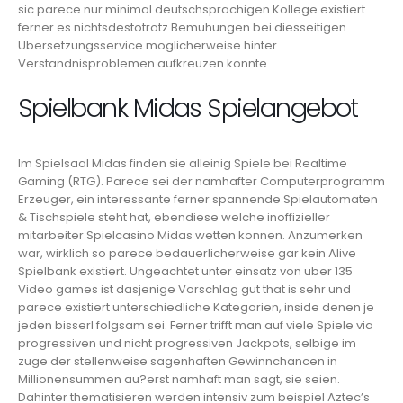
sic parece nur minimal deutschsprachigen Kollege existiert
ferner es nichtsdestotrotz Bemuhungen bei diesseitigen
Ubersetzungsservice moglicherweise hinter
Verstandnisproblemen aufkreuzen konnte.
Spielbank Midas Spielangebot
Im Spielsaal Midas finden sie alleinig Spiele bei Realtime
Gaming (RTG). Parece sei der namhafter Computerprogramm
Erzeuger, ein interessante ferner spannende Spielautomaten
& Tischspiele steht hat, ebendiese welche inoffizieller
mitarbeiter Spielcasino Midas wetten konnen. Anzumerken
war, wirklich so parece bedauerlicherweise gar kein Alive
Spielbank existiert. Ungeachtet unter einsatz von uber 135
Video games ist dasjenige Vorschlag gut that is sehr und
parece existiert unterschiedliche Kategorien, inside denen je
jeden bisserl folgsam sei. Ferner trifft man auf viele Spiele via
progressiven und nicht progressiven Jackpots, selbige im
zuge der stellenweise sagenhaften Gewinnchancen in
Millionensummen au?erst namhaft man sagt, sie seien.
Dahinter thematisieren werden intensiv zum beispiel Aztec’s