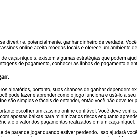
e divertir e, potencialmente, ganhar dinheiro de verdade. Voc
 cassinos online aceita moedas locais e oferece um ambiente de
os de caça-níqueis, existem algumas estratégias que podem aj
ntagens de pagamento, conhecer as linhas de pagamento e ent
gar.
ros aleatórios, portanto, suas chances de ganhar dependem ex
ocê pode fazer é aprender como o jogo funciona e usá-lo a seu
line são simples e fáceis de entender, então você não deve ter
rtante escolher um cassino online confiável. Você deve verifica
 com apostas baixas para minimizar os riscos enquanto aprende
uência e o valor dos pagamentos realizados em um caça-níquel.
de parar de jogar quando estiver perdendo. Isso ajudará você 