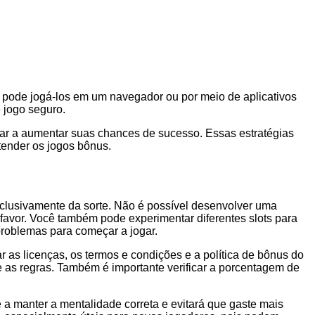
ê pode jogá-los em um navegador ou por meio de aplicativos
 jogo seguro.
udar a aumentar suas chances de sucesso.
Essas estratégias
ender os jogos bônus.
clusivamente da sorte. Não é possível desenvolver uma
 favor. Você também pode experimentar diferentes slots para
 problemas para começar a jogar.
r as licenças, os termos e condições e a política de bônus do
 as regras. Também é importante verificar a porcentagem de
a manter a mentalidade correta e evitará que gaste mais