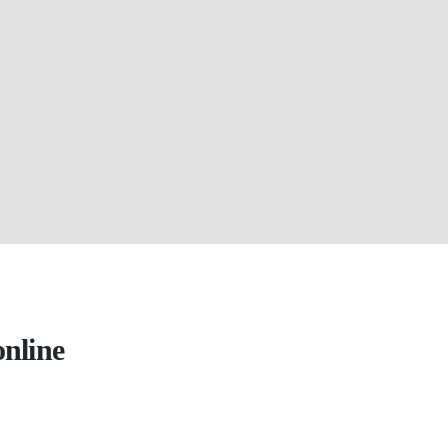
online