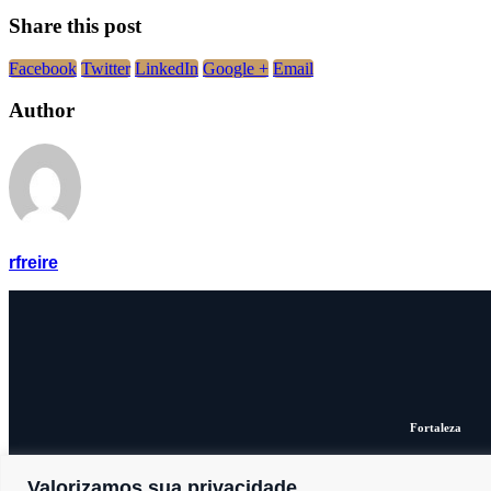
Share this post
Facebook
Twitter
LinkedIn
Google +
Email
Author
rfreire
Fortaleza
Av. Frei Ciri
Valorizamos sua privacidade
60.840-285