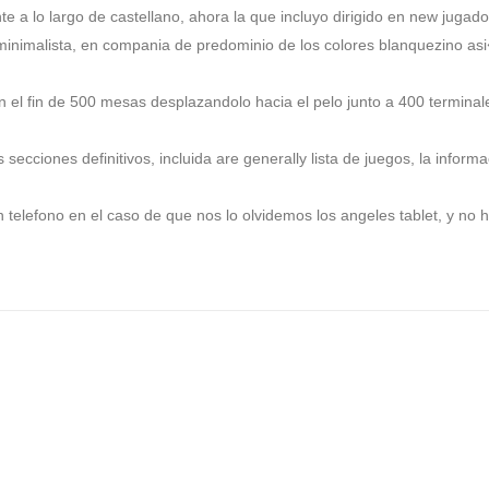
nte a lo largo de castellano, ahora la que incluyo dirigido en new juga
inimalista, en compania de predominio de los colores blanquezino a
n el fin de 500 mesas desplazandolo hacia el pelo junto a 400 termina
secciones definitivos, incluida are generally lista de juegos, la infor
n telefono en el caso de que nos lo olvidemos los angeles tablet, y no