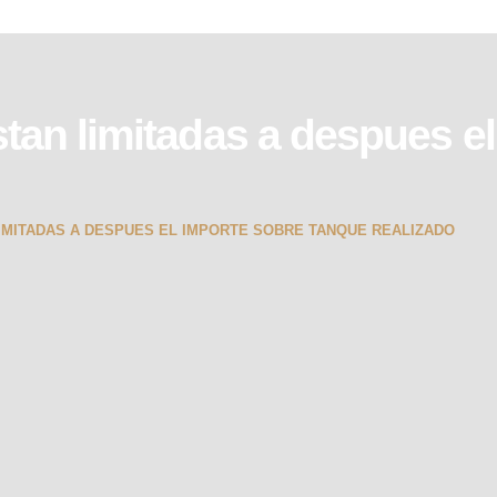
an limitadas a despues el
IMITADAS A DESPUES EL IMPORTE SOBRE TANQUE REALIZADO