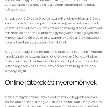
választhatod ki, amelyek a legjobban megfelelnek a saját
igényeidnek.
A nagyobb játékok esélyei és szabályai alapvetően a játékos
számára kiválóan megbízhatóak. A legfontosabb szabályok
között szerepel, hogy a játékod során mindig a saját pénzedet
használj, és ne tartsd a játékot egy nagyobb összegű játékra.
Minden játék előtt olvasd el a szabályokat és a játék feltételeit,
hogy elkerülhessz a potenciális hibákat.
A legjobb magyar online casino a játékosok számára kiválóan
megbízható és biztonságos lehetőséget nyújtanak. Minden
játék során mindig ellenőrizd, hogy a szolgáltatás adataidat
biztonságosan kezeli, és a játékod során mindig a legjobb
élményt érj el.
Online játékok és nyeremények
Online magyar casino játékokkal játszani a legjobb magyar
online casino-ban, a Magyar Online Casino-ban. Ez a platform
különböző játékokat és nagy nyereményeket kínál. A játékok