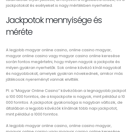
jackpotokat és esélyeket is nagy mértékben nyerheted.
Jackpotok mennyisége és
méréte
A legjobb magyar online casino, online casino magyar,
magyar online casino vagy magyar casino online keresése
során fontos megértetni, hogy milyen nagyok a jackpote és
milyen gyakran nyerhetők. Sok online kávézó kínál nagyokat
és nagyobbokat, amelyek gyakran növekednek, amikor más
játékosok nyereményt vannak elvitték.
Pl. a “Magyar Online Casino” kávézóban a legnagyobb jackpot
a 100 000 forintos, de a kisjackpote is nagyok, mint például a 10
000 forintos. A jackpotok gyakorisága is nagyban változik, de
általában a legjobb kávézók kínálnak több napi jackpotot,
mint például a 1000 forintos.
A legjobb magyar online casino, online casino magyar,
magyar online casino vagy magyar casino online keresése