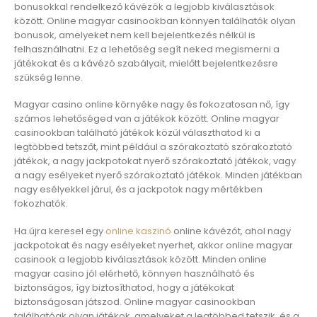
bonusokkal rendelkező kávézók a legjobb kiválasztások
között. Online magyar casinookban könnyen találhatók olyan
bonusok, amelyeket nem kell bejelentkezés nélkül is
felhasználhatni. Ez a lehetőség segít neked megismerni a
játékokat és a kávézó szabályait, mielőtt bejelentkezésre
szükség lenne.
Magyar casino online környéke nagy és fokozatosan nő, így
számos lehetőséged van a játékok között. Online magyar
casinookban található játékok közül választhatod ki a
legtöbbed tetszőt, mint például a szórakoztató szórakoztató
játékok, a nagy jackpotokat nyerő szórakoztató játékok, vagy
a nagy esélyeket nyerő szórakoztató játékok. Minden játékban
nagy esélyekkel járul, és a jackpotok nagy mértékben
fokozhatók.
Ha újra keresel egy
online kaszinó
online kávézót, ahol nagy
jackpotokat és nagy esélyeket nyerhet, akkor online magyar
casinook a legjobb kiválasztások között. Minden online
magyar casino jól elérhető, könnyen használható és
biztonságos, így biztosíthatod, hogy a játékokat
biztonságosan játszod. Online magyar casinookban
találhatóak olyan játékok, amelyeket a legtöbbed tetszik, és a