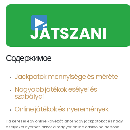
JÁTSZANI
Содержимое
Jackpotok mennyisége és méréte
Nagyobb játékok esélyei és
szabályai
Online játékok és nyeremények
Ha keresel egy online kávézót, ahol nagy jackpotokat és nagy
esélyeket nyerhet, akkor a magyar online casino no deposit