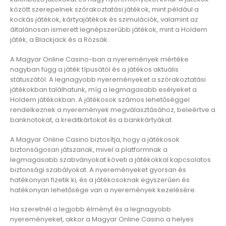
között szerepelnek szórakoztatási játékok, mint például a
kockás játékok, kártyajátékok és szimulációk, valamint az
általánosan ismerett legnépszerűbb játékok, mint a Holdem
játék, a Blackjack és a Rózsák.
A Magyar Online Casino-ban a nyeremények mértéke
nagyban függ a játék típusától és a játékos aktuális
státuszától. A legnagyobb nyereményeket a szórakoztatási
játékokban találhatunk, míg a legmagasabb esélyeket a
Holdem játékokban. A játékosok számos lehetőséggel
rendelkeznek a nyeremények megválasztásához, beleértve a
banknotokat, a kreditkártokat és a bankkártyákat.
A Magyar Online Casino biztosítja, hogy a játékosok
biztonságosan játszanak, mivel a platformnak a
legmagasabb szabványokat követi a játékokkal kapcsolatos
biztonsági szabályokat. A nyereményeket gyorsan és
hatékonyan fizetik ki, és a játékosoknak egyszerűen és
hatékonyan lehetősége van a nyeremények kezelésére.
Ha szeretnél a legjobb élményt és a legnagyobb
nyereményeket, akkor a Magyar Online Casino a helyes