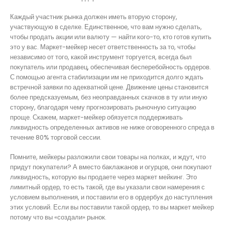
Каждый участник рынка должен иметь вторую сторону,
участвующую в сделке. Единственное, что вам нужно сделать,
чтобы продать акции или валюту — найти кого-то, кто готов купить
это у вас. Маркет-мейкер несет ответственность за то, чтобы
независимо от того, какой инструмент торгуется, всегда был
покупатель или продавец, обеспечивая бесперебойность ордеров.
С помощью агента стабилизации им не приходится долго ждать
встречной заявки по адекватной цене. Движение цены становится
более предсказуемым, без неоправданных скачков в ту или иную
сторону, благодаря чему прогнозировать рыночную ситуацию
проще. Скажем, маркет-мейкер обязуется поддерживать
ликвидность определенных активов не ниже оговоренного спреда в
течение 80% торговой сессии.
Помните, мейкеры разложили свои товары на полках, и ждут, что
придут покупатели? А вместо баклажанов и огурцов, они покупают
ликвидность, которую вы продаете через маркет мейкинг. Это
лимитный ордер, то есть такой, где вы указали свои намерения с
условием выполнения, и поставили его в ордербук до наступления
этих условий. Если вы поставили такой ордер, то вы маркет мейкер
потому что вы «создали» рынок.