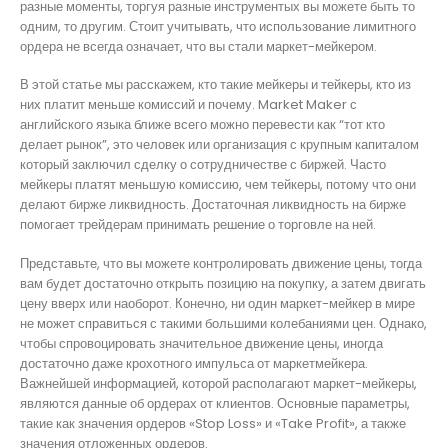
разные моменты, торгуя разные инструментых вы можете быть то
одним, то другим. Стоит учитывать, что использование лимитного
ордера не всегда означает, что вы стали маркет-мейкером.
В этой статье мы расскажем, кто такие мейкеры и тейкеры, кто из
них платит меньше комиссий и почему. Market Maker с
английского языка ближе всего можно перевести как “тот кто
делает рынок”, это человек или организация с крупным капиталом
который заключил сделку о сотрудничестве с биржей. Часто
мейкеры платят меньшую комиссию, чем тейкеры, потому что они
делают бирже ликвидность. Достаточная ликвидность на бирже
помогает трейдерам принимать решение о торговле на ней.
Представьте, что вы можете контролировать движение цены, тогда
вам будет достаточно открыть позицию на покупку, а затем двигать
цену вверх или наоборот. Конечно, ни один маркет-мейкер в мире
не может справиться с такими большими колебаниями цен. Однако,
чтобы спровоцировать значительное движение цены, иногда
достаточно даже крохотного импульса от маркетмейкера.
Важнейшей информацией, которой располагают маркет-мейкеры,
являются данные об ордерах от клиентов. Основные параметры,
такие как значения ордеров «Stop Loss» и «Take Profit», а также
значения отложенных ордеров.