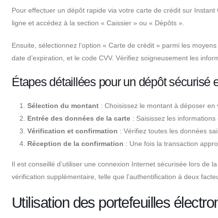
Pour effectuer un dépôt rapide via votre carte de crédit sur Instan
ligne et accédez à la section « Caissier » ou « Dépôts ».
Ensuite, sélectionnez l’option « Carte de crédit » parmi les moyens
date d’expiration, et le code CVV. Vérifiez soigneusement les info
Étapes détaillées pour un dépôt sécurisé e
Sélection du montant
: Choisissez le montant à déposer en v
Entrée des données de la carte
: Saisissez les informations 
Vérification et confirmation
: Vérifiez toutes les données sai
Réception de la confirmation
: Une fois la transaction appr
Il est conseillé d’utiliser une connexion Internet sécurisée lors 
vérification supplémentaire, telle que l’authentification à deux facte
Utilisation des portefeuilles élect