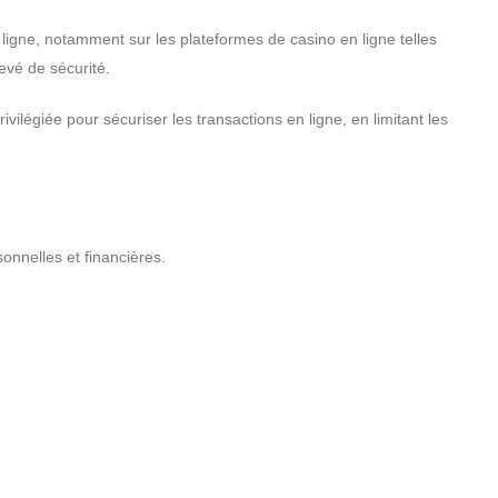
ligne, notamment sur les plateformes de casino en ligne telles
evé de sécurité.
ivilégiée pour sécuriser les transactions en ligne, en limitant les
onnelles et financières.