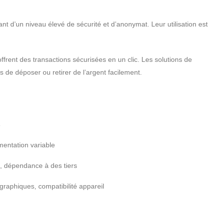
t d’un niveau élevé de sécurité et d’anonymat. Leur utilisation est
offrent des transactions sécurisées en un clic. Les solutions de
e déposer ou retirer de l’argent facilement.
s
ementation variable
s, dépendance à des tiers
graphiques, compatibilité appareil