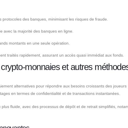
s protocoles des banques, minimisant les risques de fraude.
e avec la majorité des banques en ligne.
ands montants en une seule opération.
nt traités rapidement, assurant un accès quasi immédiat aux fonds.
: crypto-monnaies et autres méthode
ement alternatives pour répondre aux besoins croissants des joueurs r
ages en termes de confidentialité et de transactions instantanées.
us fluide, avec des processus de dépôt et de retrait simplifiés, notamm