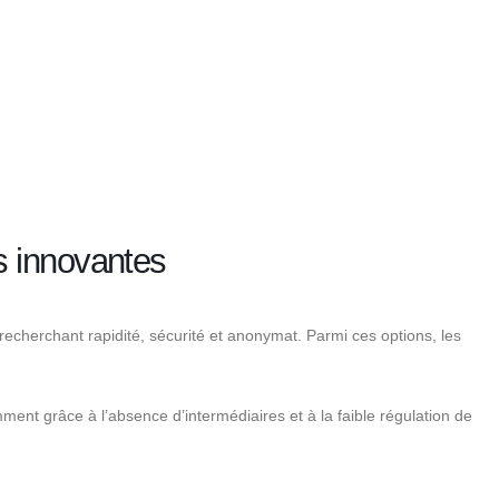
s innovantes
echerchant rapidité, sécurité et anonymat. Parmi ces options, les
ent grâce à l’absence d’intermédiaires et à la faible régulation de