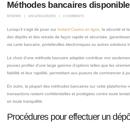
Méthodes bancaires disponibles
RFREIRE
UNCATEGORIZED
0 COMMENTS
Lorsqu’il s’agit de jouer sur
Instant Casino en ligne
, la sécurité et
des dépôts et des retraits de façon rapide et sécurisée, garantissa
via carte bancaire, portefeuilles électroniques ou autres solutions 
Le choix d’une méthode bancaire adaptée contribue non seulement à
pouvez profiter d’une large gamme d’options telles que les vireme
fiabilité et leur rapidité, permettant aux joueurs de commencer à jo
En outre, la plupart des méthodes bancaires sur cette plateforme re
transactions restent confidentielles et protégées contre toute tent
en toute tranquillité.
Procédures pour effectuer un dépôt