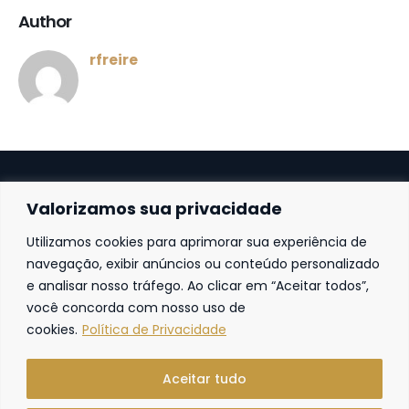
Author
rfreire
Valorizamos sua privacidade
Utilizamos cookies para aprimorar sua experiência de
Fortaleza
navegação, exibir anúncios ou conteúdo personalizado
e analisar nosso tráfego. Ao clicar em “Aceitar todos”,
Av. Frei Cirilo, 4186 – Sala 14
60.840-285
Fortaleza | Ceará | Brasil
você concorda com nosso uso de
cookies.
Política de Privacidade
Aceitar tudo