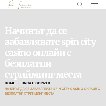
Начинът да се
забавлявате spin city
casino онлайн с
безплатни
стрийминг места
HOME
UNCATEGORIZED
НАЧИНЪТ ДА СЕ ЗАБАВЛЯВАТЕ SPIN CITY CASINO ОНЛАЙН С
БЕЗПЛАТНИ СТРИЙМИНГ МЕСТА