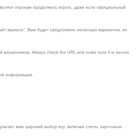
озволяет игрокам продолжать играть, даже если официальный
сайт зеркало”. Вам будет предложено несколько вариантов, из
мошенников. Always check the URL and make sure it is secure
вой информации.
длагает вам широкий выбор игр, включая слоты, карточные