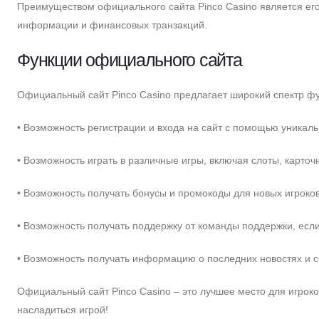
Преимуществом официального сайта Pinco Casino является ег
информации и финансовых транзакций.
Функции официального сайта
Официальный сайт Pinco Casino предлагает широкий спектр фу
• Возможность регистрации и входа на сайт с помощью уникаль
• Возможность играть в различные игры, включая слоты, карточ
• Возможность получать бонусы и промокоды для новых игроков
• Возможность получать поддержку от команды поддержки, если
• Возможность получать информацию о последних новостях и с
Официальный сайт Pinco Casino – это лучшее место для игроко
насладиться игрой!