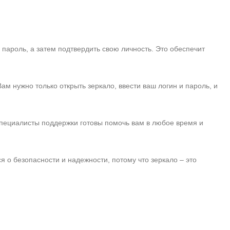
 пароль, а затем подтвердить свою личность. Это обеспечит
ам нужно только открыть зеркало, ввести ваш логин и пароль, и
 Специалисты поддержки готовы помочь вам в любое время и
я о безопасности и надежности, потому что зеркало – это