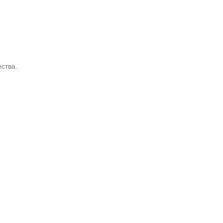
ства.