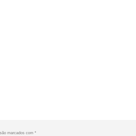
s são marcados com
*