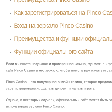
Как зарегистрироваться на Pinco Cas
Вход на зеркало Pinco Casino
Преимущества и функции официальн
Функции официального сайта
Если вы ищете надежное и проверенное казино, где можно игр
сайт Pinco Casino и его зеркало, чтобы помочь вам начать игра
Pinco Casino – это популярное онлайн-казино, которое предлаг
зарегистрироваться, сделать депозит и начать играть.
Однако, в некоторых случаях, официальный сайт может быть заб
использовать зеркало Pinco Casino.