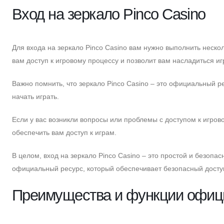
Вход на зеркало Pinco Casino
Для входа на зеркало Pinco Casino вам нужно выполнить нескол
вам доступ к игровому процессу и позволит вам насладиться иг
Важно помнить, что зеркало Pinco Casino – это официальный ре
начать играть.
Если у вас возникли вопросы или проблемы с доступом к игров
обеспечить вам доступ к играм.
В целом, вход на зеркало Pinco Casino – это простой и безопа
официальный ресурс, который обеспечивает безопасный доступ
Преимущества и функции офици