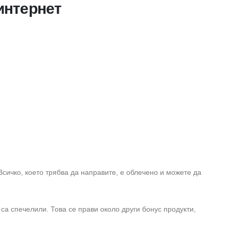
 интернет
 Всичко, което трябва да направите, е облечено и можете да
и са спечелили.
Това се прави около други бонус продукти,