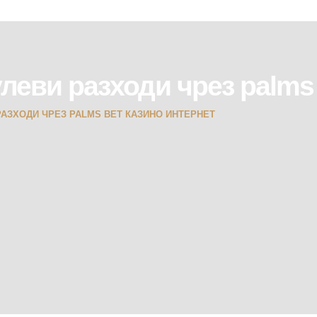
леви разходи чрез palms
РАЗХОДИ ЧРЕЗ PALMS BET КАЗИНО ИНТЕРНЕТ