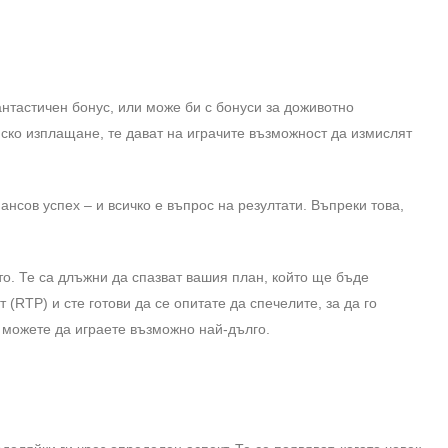
антастичен бонус, или може би с бонуси за доживотно
нско изплащане, те дават на играчите възможност да измислят
ансов успех – и всичко е въпрос на резултати. Въпреки това,
о. Те са длъжни да спазват вашия план, който ще бъде
RTP) и сте готови да се опитате да спечелите, за да го
е можете да играете възможно най-дълго.