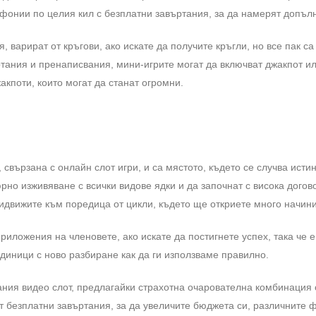
онии по целия кил с безплатни завъртания, за да намерят допълн
, варират от кръгови, ако искате да получите кръгли, но все пак с
ания и пренаписвания, мини-игрите могат да включват джакпот или 
кпоти, които могат да станат огромни.
 свързана с онлайн слот игри, и са мястото, където се случва ист
но изживяване с всички видове ядки и да започнат с висока догово
ридвижите към поредица от цикли, където ще откриете много начини
иложения на членовете, ако искате да постигнете успех, така че е
диници с ново разбиране как да ги използваме правилно.
ия видео слот, предлагайки страхотна очарователна комбинация от 
 безплатни завъртания, за да увеличите бюджета си, различните ф