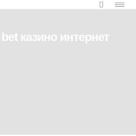
 bet казино интернет