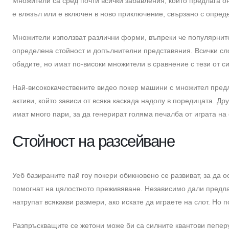
Множители са сред почти всички забавления, които предлага он
е влязъл или е включен в ново приключение, свързано с опреде
Множители използват различни форми, въпреки че популярните
определена стойност и допълнителни представяния. Всички сло
обадите, но имат по-високи множители в сравнение с тези от с
Най-висококачествените видео покер машини с множител предл
активи, който зависи от всяка каскада надолу в поредицата. Др
имат много пари, за да генерират голяма печалба от играта на
Стойност на разсейване
Уеб базираните пай гоу покери обикновено се развиват, за да
помогнат на цялостното преживяване. Независимо дали предлаг
натрупат всякакви размери, ако искате да играете на слот. Но 
Разпръскващите се жетони може би са силните квантови пеперу