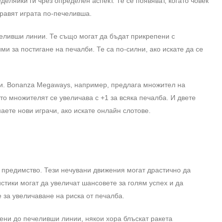
ляйки ги чрез определен аспект. Те се появяват, когато човек
правят играта по-печеливша.
еливши линии. Те също могат да бъдат прикрепени с
 за постигане на печалби. Те са по-силни, ако искате да се
би. Bonanza Megaways, например, предлага множител на
ето множителят се увеличава с +1 за всяка печалба. И двете
аете нови играчи, ако искате онлайн слотове.
о предимство. Тези нечувани движения могат драстично да
стики могат да увеличат шансовете за голям успех и да
е за увеличаване на риска от печалба.
чени до печеливши линии, някои хора блъскат ракета