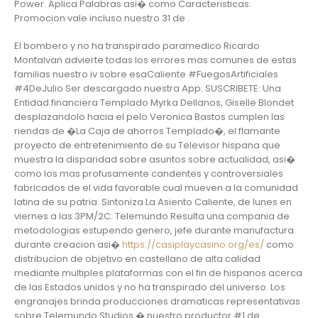
Power. Aplica Palabras asi� como Caracteristicas.
Promocion vale incluso nuestro 31 de .
El bombero y no ha transpirado paramedico Ricardo
Montalvan advierte todas los errores mas comunes de estas
familias nuestro iv sobre esaCaliente #FuegosArtificiales
#4DeJulio Ser descargado nuestra App: SUSCRIBETE: Una
Entidad financiera Templado Myrka Dellanos, Giselle Blondet
desplazandolo hacia el pelo Veronica Bastos cumplen las
riendas de �La Caja de ahorros Templado�, el flamante
proyecto de entretenimiento de su Televisor hispana que
muestra la disparidad sobre asuntos sobre actualidad, asi�
como los mas profusamente candentes y controversiales
fabricados de el vida favorable cual mueven a la comunidad
latina de su patria. Sintoniza La Asiento Caliente, de lunes en
viernes a las 3PM/2C. Telemundo Resulta una compania de
metodologias estupendo genero, jefe durante manufactura
durante creacion asi�
https://casiplaycasino.org/es/
como
distribucion de objetivo en castellano de alta calidad
mediante multiples plataformas con el fin de hispanos acerca
de las Estados unidos y no ha transpirado del universo. Los
engranajes brinda producciones dramaticas representativas
sobre Telemundo Studios � nuestro productor #1 de