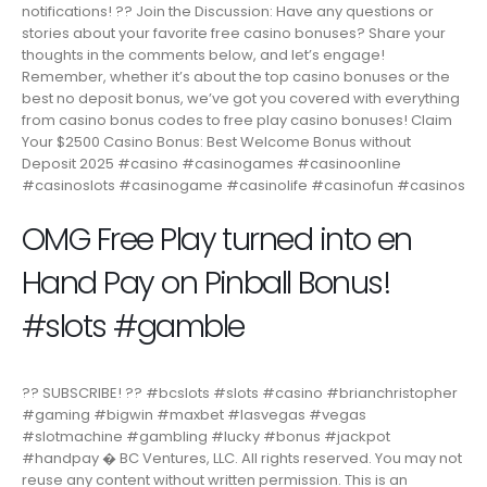
notifications! ?? Join the Discussion: Have any questions or
stories about your favorite free casino bonuses? Share your
thoughts in the comments below, and let’s engage!
Remember, whether it’s about the top casino bonuses or the
best no deposit bonus, we’ve got you covered with everything
from casino bonus codes to free play casino bonuses! Claim
Your $2500 Casino Bonus: Best Welcome Bonus without
Deposit 2025 #casino #casinogames #casinoonline
#casinoslots #casinogame #casinolife #casinofun #casinos
OMG Free Play turned into en
Hand Pay on Pinball Bonus!
#slots #gamble
?? SUBSCRIBE! ?? #bcslots #slots #casino #brianchristopher
#gaming #bigwin #maxbet #lasvegas #vegas
#slotmachine #gambling #lucky #bonus #jackpot
#handpay � BC Ventures, LLC. All rights reserved. You may not
reuse any content without written permission. This is an