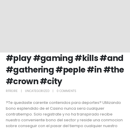
#play #gaming #kills #and
#gathering #peple #in #the
#crown #city
RFREIRE
UNCATEGORIZED
0 COMMENTS
?Te quedaste carente contenidos para deportes? Utilizando
bono esplendido de el Casino nunca sera cualquier
contratiempo. Solo registrate y no ha transpirado recibe
nuestro conveniente bono del sector y reside una conmocion
sobre conseguir con el pasar del tiempo cualquier nuestro