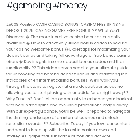
#gambling #money
2500$ Positivo CASH CASINO BONUS! CASINO FREE SPINS No
DEPOSIT 2025, CASINO GAMES FREE BONUS. ?? What You’ll
Discover: � The more lucrative casino bonuses currently
available � How to effectively utilice bonus codes to secure
your casino welcome bonus � Expert tips for maximizing your
deposit bonus and taking full advantage of free bonus casino
offers � Key insights into no deposit bonus codes and their
functionality ?? This video serves vedette your ultimate guide
for uncovering the best no deposit bonus and mastering the
intricacies of en internet casino bonuses. We’ll walk you
through the steps to register at a no deposit bonus casino,
allowing you to start playing with anadida funds right away! ?
Why Tune In? Don’t let the opportunity to enhance your bankroll
with bonus free spins and exclusive promotions braga away.
With our expert guidance, you’ll be well-prepared to navigate
the thrilling landscape of en internet casinos and unlock
fantastic rewards. ?? Subscribe Today! If you love our content
and want to keep up with the latest in casino news and
strategies, golpe that subscribe button and activate