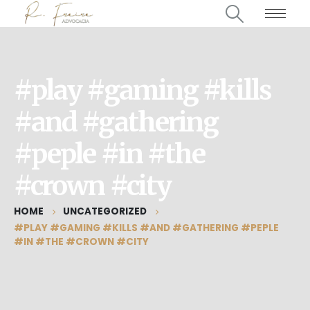
#play #gaming #kills
#and #gathering
#peple #in #the
#crown #city
HOME
UNCATEGORIZED
#PLAY #GAMING #KILLS #AND #GATHERING #PEPLE
#IN #THE #CROWN #CITY