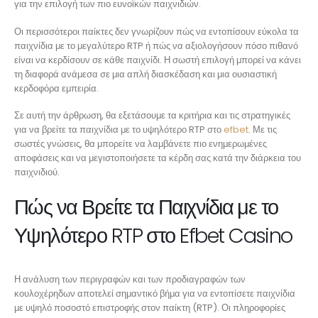
για την επιλογή των πιο ευνοϊκών παιχνιδιών.
Οι περισσότεροι παίκτες δεν γνωρίζουν πώς να εντοπίσουν εύκολα τα
παιχνίδια με το μεγαλύτερο RTP ή πώς να αξιολογήσουν πόσο πιθανό
είναι να κερδίσουν σε κάθε παιχνίδι. Η σωστή επιλογή μπορεί να κάνει
τη διαφορά ανάμεσα σε μια απλή διασκέδαση και μια ουσιαστική
κερδοφόρα εμπειρία.
Σε αυτή την άρθρωση, θα εξετάσουμε τα κριτήρια και τις στρατηγικές
για να βρείτε τα παιχνίδια με το υψηλότερο RTP στο
efbet
. Με τις
σωστές γνώσεις, θα μπορείτε να λαμβάνετε πιο ενημερωμένες
αποφάσεις και να μεγιστοποιήσετε τα κέρδη σας κατά την διάρκεια του
παιχνιδιού.
Πώς να Βρείτε τα Παιχνίδια με το
Υψηλότερο RTP στο Efbet Casino
Η ανάλυση των περιγραφών και των προδιαγραφών των
κουλοχέρηδων αποτελεί σημαντικό βήμα για να εντοπίσετε παιχνίδια
με υψηλό ποσοστό επιστροφής στον παίκτη (RTP). Οι πληροφορίες