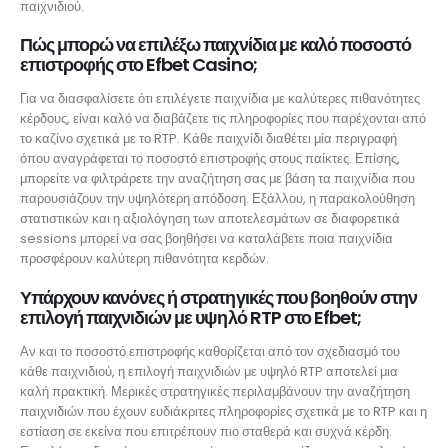
παιχνιδιού.
Πώς μπορώ να επιλέξω παιχνίδια με καλό ποσοστό
επιστροφής στο Efbet Casino;
Για να διασφαλίσετε ότι επιλέγετε παιχνίδια με καλύτερες πιθανότητες
κέρδους, είναι καλό να διαβάζετε τις πληροφορίες που παρέχονται από
το καζίνο σχετικά με το RTP. Κάθε παιχνίδι διαθέτει μία περιγραφή
όπου αναγράφεται το ποσοστό επιστροφής στους παίκτες. Επίσης,
μπορείτε να φιλτράρετε την αναζήτηση σας με βάση τα παιχνίδια που
παρουσιάζουν την υψηλότερη απόδοση. Εξάλλου, η παρακολούθηση
στατιστικών και η αξιολόγηση των αποτελεσμάτων σε διαφορετικά
sessions μπορεί να σας βοηθήσει να καταλάβετε ποια παιχνίδια
προσφέρουν καλύτερη πιθανότητα κερδών.
Υπάρχουν κανόνες ή στρατηγικές που βοηθούν στην
επιλογή παιχνιδιών με υψηλό RTP στο Efbet;
Αν και το ποσοστό επιστροφής καθορίζεται από τον σχεδιασμό του
κάθε παιχνιδιού, η επιλογή παιχνιδιών με υψηλό RTP αποτελεί μια
καλή πρακτική. Μερικές στρατηγικές περιλαμβάνουν την αναζήτηση
παιχνιδιών που έχουν ευδιάκριτες πληροφορίες σχετικά με το RTP και η
εστίαση σε εκείνα που επιτρέπουν πιο σταθερά και συχνά κέρδη.