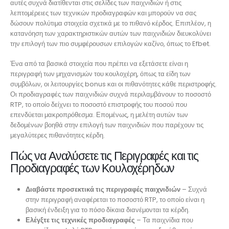
αυτές συχνά διατίθενται στις σελίδες των παιχνιδιών ή στις
λεπτομέρειες των τεχνικών προδιαγραφών και μπορούν να σας
δώσουν πολύτιμα στοιχεία σχετικά με το πιθανό κέρδος. Επιπλέον, η
κατανόηση των χαρακτηριστικών αυτών των παιχνιδιών διευκολύνει
την επιλογή των πιο συμφέρουσων επιλογών καζίνο, όπως το Efbet.
Ένα από τα βασικά στοιχεία που πρέπει να εξετάσετε είναι η
περιγραφή των μηχανισμών του κουλοχέρη, όπως τα είδη των
συμβόλων, οι λειτουργίες bonus και οι πιθανότητες κάθε περιστροφής.
Οι προδιαγραφές των παιχνιδιών συχνά περιλαμβάνουν το ποσοστό
RTP, το οποίο δείχνει το ποσοστό επιστροφής του ποσού που
επενδύεται μακροπρόθεσμα. Επομένως, η μελέτη αυτών των
δεδομένων βοηθά στην επιλογή των παιχνιδιών που παρέχουν τις
μεγαλύτερες πιθανότητες κέρδη.
Πώς να Αναλύσετε τις Περιγραφές και τις
Προδιαγραφές των Κουλοχέρηδων
Διαβάστε προσεκτικά τις περιγραφές παιχνιδιών
– Συχνά
στην περιγραφή αναφέρεται το ποσοστό RTP, το οποίο είναι η
βασική ένδειξη για το πόσο δίκαια διανέμονται τα κέρδη.
Ελέγξτε τις τεχνικές προδιαγραφές
– Τα παιχνίδια που