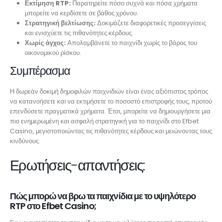
Εκτίμηση RTP:
Παρατηρείτε πόσο συχνά και πόσα χρήματα
μπορείτε να κερδίσετε σε βάθος χρόνου.
Στρατηγική βελτίωσης:
Δοκιμάζετε διαφορετικές προσεγγίσεις
και ενισχύετε τις πιθανότητες κέρδους.
Χωρίς άγχος:
Απολαμβάνετε το παιχνίδι χωρίς το βάρος του
οικονομικού ρίσκου.
Συμπέρασμα
Η δωρεάν δοκιμή δημοφιλών παιχνιδιών είναι ένας αξιόπιστος τρόπος
να κατανοήσετε και να εκτιμήσετε το ποσοστό επιστροφής τους, προτού
επενδύσετε πραγματικά χρήματα. Έτσι, μπορείτε να δημιουργήσετε μια
πιο ενημερωμένη και ασφαλή στρατηγική για το παιχνίδι στο Efbet
Casino, μεγιστοποιώντας τις πιθανότητες κέρδους και μειώνοντας τους
κινδύνους.
Ερωτήσεις-απαντήσεις:
Πώς μπορώ να βρω τα παιχνίδια με το υψηλότερο
RTP στο Efbet Casino;