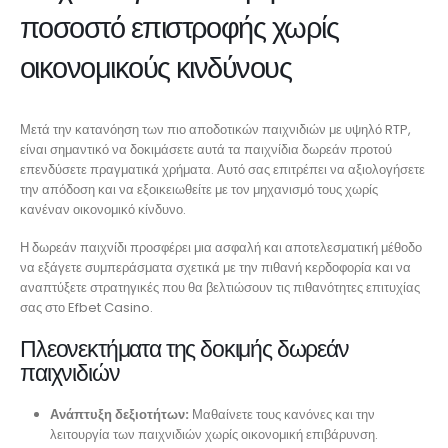
ποσοστό επιστροφής χωρίς
οικονομικούς κινδύνους
Μετά την κατανόηση των πιο αποδοτικών παιχνιδιών με υψηλό RTP,
είναι σημαντικό να δοκιμάσετε αυτά τα παιχνίδια δωρεάν προτού
επενδύσετε πραγματικά χρήματα. Αυτό σας επιτρέπει να αξιολογήσετε
την απόδοση και να εξοικειωθείτε με τον μηχανισμό τους χωρίς
κανέναν οικονομικό κίνδυνο.
Η δωρεάν παιχνίδι προσφέρει μια ασφαλή και αποτελεσματική μέθοδο
να εξάγετε συμπεράσματα σχετικά με την πιθανή κερδοφορία και να
αναπτύξετε στρατηγικές που θα βελτιώσουν τις πιθανότητες επιτυχίας
σας στο Efbet Casino.
Πλεονεκτήματα της δοκιμής δωρεάν
παιχνιδιών
Ανάπτυξη δεξιοτήτων:
Μαθαίνετε τους κανόνες και την
λειτουργία των παιχνιδιών χωρίς οικονομική επιβάρυνση.