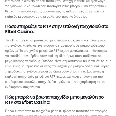
Επιπλέον, η διαχείριση του ποσού που στοιχηματίζετε και η επιλογή
παιχνιδιών με χαμηλότερου πονταρίσματος μπορούν να επηρεάσουν
θετικά την απόδοσή σας, αυξάνοντας τις πιθανότητες να μείνετε σε
επίπεδο κερδοφορίας για μεγαλύτερο χρονικό διάστημα.
Πόσο επηρεάζει το RTP στην επιλογή παιχνιδιού στο
Efbet Casino;
Το RTP αποτελεί σημαντικό σημείο αναφοράς κατά την επιλογή ενός
παιχνιδιού, καθώς δείχνει ποσοστό επιστροφής σε μακροπρόθεσμο
ορίζοντα. Τα παιχνίδια με υψηλό RTP έχουν μεγαλύτερες πιθανότητες
να αποδώσουν κέρδος στον παίκτη, ιδιαιτέρως όταν παίζονται σε
μεγαλύτερες περιόδους. Ωστόσο, είναι σημαντικό να θυμάστε ότι το RTP
είναι ένας μαθηματικός δείκτης που ισχύει για μακροχρόνια, και μικρές
περιόδους παιχνιδιού μπορεί να διαφέρουν σημαντικά. Συνεπώς, η
επιλογή παιχνιδιών με υψηλό RTP θεωρείται καλή επιλογή για πιο
σταθερό και ασφαλές παιχνίδι, διατηρώντας την ευχαρίστηση και το
ενδιαφέρον σας ενεργά.
Πώς μπορώ να βρω τα παιχνίδια με το μεγαλύτερο
RTP στο Efbet Casino;
Για να εντοπίσετε τα παιχνίδια με το υψηλότερο ποσοστό επιστροφής