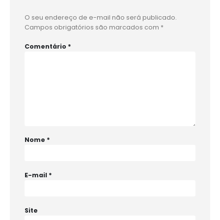
O seu endereço de e-mail não será publicado.
Campos obrigatórios são marcados com
*
Comentário
*
Nome
*
E-mail
*
Site