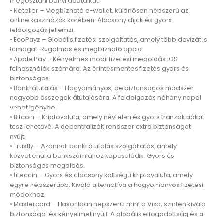
megosztani banki adataikat.
• Neteller – Megbízható e-wallet, különösen népszerű az
online kaszinózók körében. Alacsony díjak és gyors
feldolgozás jellemzi.
• EcoPayz – Globális fizetési szolgáltatás, amely több devizát is
támogat. Rugalmas és megbízható opció.
• Apple Pay – Kényelmes mobil fizetési megoldás iOS
felhasználók számára. Az érintésmentes fizetés gyors és
biztonságos.
• Banki átutalás – Hagyományos, de biztonságos módszer
nagyobb összegek átutalására. A feldolgozás néhány napot
vehet igénybe.
• Bitcoin – Kriptovaluta, amely névtelen és gyors tranzakciókat
tesz lehetővé. A decentralizált rendszer extra biztonságot
nyújt.
• Trustly – Azonnali banki átutalás szolgáltatás, amely
közvetlenül a bankszámlához kapcsolódik. Gyors és
biztonságos megoldás.
• Litecoin – Gyors és alacsony költségű kriptovaluta, amely
egyre népszerűbb. Kiváló alternatíva a hagyományos fizetési
módokhoz.
• Mastercard – Hasonlóan népszerű, mint a Visa, szintén kiváló
biztonságot és kényelmet nyújt. A globális elfogadottság és a