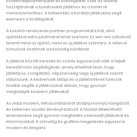
követni teljesítményüket és költségeiket. Ezek az adatok
hozzájárulnak a tudatosabb játékhoz és a bankroll
menedzsmenthez. A betekintés a korábbi játékokba segít
elemezni a stratégiákat.
A kaszinó rendszeres partneri programokat kínál, ahol
ajánlókkal extra jutalmakat lehet szerezni. Ez win-win szituációt
teremt mind az ajánló, mind az új játékos számára. A referral
bónuszok ösztönzik a közösség bővítését.
A játékok közötti keresés és szűrés egyszerűvé válik a fejlett
keresőmotor segítségével, amely lehetővé teszi, hogy
játéktípus, szolgáltató, népszerűség vagy új játékok szerint
válasszunk. A kedvencek listája és a játéktörténet funkciók
tovább segítik a játékosokat abban, hogy gyorsan
megtalálják kedvenc játékaikat.
Az oldal modern, felhasználóbarát dizájnja könnyű navigációt
és kellemes vizuális élményt biztosít. A főoldal áttekinthető
elrendezése segít gyorsan megtalálni a keresett játékokat és
információkat. A színvilág és grafikai megjelenés egyszerre
modern és elegáns.