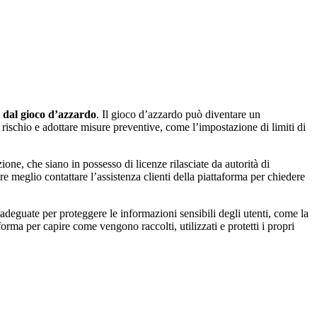
 dal gioco d’azzardo
. Il gioco d’azzardo può diventare un
ischio e adottare misure preventive, come l’impostazione di limiti di
ione, che siano in possesso di licenze rilasciate da autorità di
re meglio contattare l’assistenza clienti della piattaforma per chiedere
adeguate per proteggere le informazioni sensibili degli utenti, come la
forma per capire come vengono raccolti, utilizzati e protetti i propri