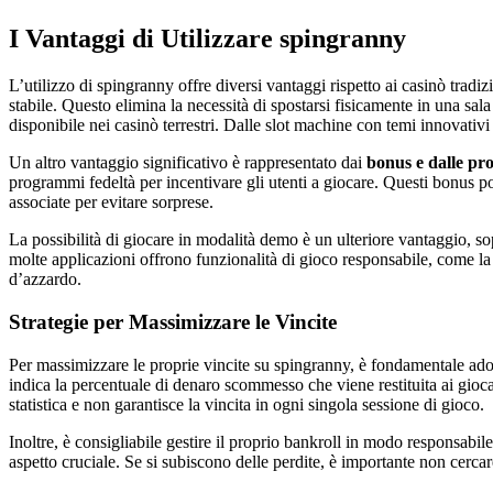
I Vantaggi di Utilizzare spingranny
L’utilizzo di spingranny offre diversi vantaggi rispetto ai casinò tradiz
stabile. Questo elimina la necessità di spostarsi fisicamente in una sa
disponibile nei casinò terrestri. Dalle slot machine con temi innovativi
Un altro vantaggio significativo è rappresentato dai
bonus e dalle pr
programmi fedeltà per incentivare gli utenti a giocare. Questi bonus p
associate per evitare sorprese.
La possibilità di giocare in modalità demo è un ulteriore vantaggio, sopr
molte applicazioni offrono funzionalità di gioco responsabile, come la po
d’azzardo.
Strategie per Massimizzare le Vincite
Per massimizzare le proprie vincite su spingranny, è fondamentale adott
indica la percentuale di denaro scommesso che viene restituita ai gioca
statistica e non garantisce la vincita in ogni singola sessione di gioco.
Inoltre, è consigliabile gestire il proprio bankroll in modo responsabi
aspetto cruciale. Se si subiscono delle perdite, è importante non cerca