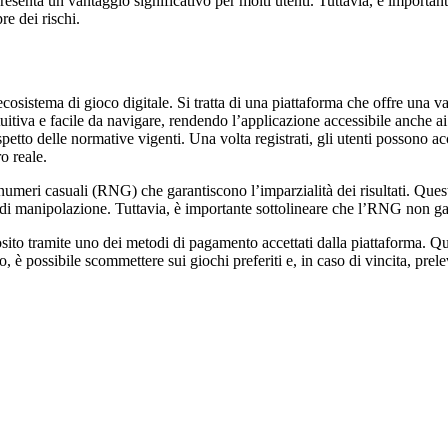
presenta un vantaggio significativo per molti utenti. Tuttavia, è import
e dei rischi.
sistema di gioco digitale. Si tratta di una piattaforma che offre una vas
tuitiva e facile da navigare, rendendo l’applicazione accessibile anche ai
ispetto delle normative vigenti. Una volta registrati, gli utenti possono a
o reale.
numeri casuali (RNG) che garantiscono l’imparzialità dei risultati. Ques
 di manipolazione. Tuttavia, è importante sottolineare che l’RNG non gar
osito tramite uno dei metodi di pagamento accettati dalla piattaforma. Qu
o, è possibile scommettere sui giochi preferiti e, in caso di vincita, prele