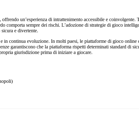
ffrendo un’esperienza di intrattenimento accessibile e coinvolgente. T
o comporta sempre dei rischi. L’adozione di strategie di gioco intellige
sicura e divertente.
n continua evoluzione. In molti paesi, le piattaforme di gioco online d
e garantiscono che la piattaforma rispetti determinati standard di sicur
ropria giurisdizione prima di iniziare a giocare.
opoli)