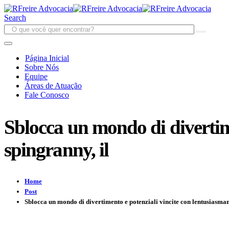
Search
Página Inicial
Sobre Nós
Equipe
Áreas de Atuação
Fale Conosco
Sblocca un mondo di divertime
spingranny, il
Home
Post
Sblocca un mondo di divertimento e potenziali vincite con lentusiasman