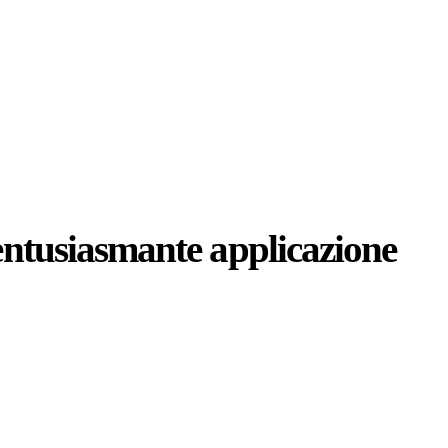
lentusiasmante applicazione