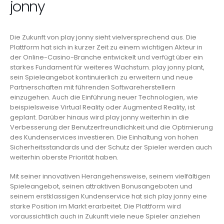
jonny
Die Zukunft von play jonny sieht vielversprechend aus. Die
Plattform hat sich in kurzer Zeit zu einem wichtigen Akteur in
der Online-Casino-Branche entwickelt und verfügt über ein
starkes Fundament für weiteres Wachstum. play jonny plant,
sein Spieleangebot kontinuierlich zu erweitern und neue
Partnerschaften mit führenden Softwareherstellern
einzugehen. Auch die Einführung neuer Technologien, wie
beispielsweise Virtual Reality oder Augmented Reality, ist
geplant. Darüber hinaus wird play jonny weiterhin in die
Verbesserung der Benutzerfreundlichkeit und die Optimierung
des Kundenservices investieren. Die Einhaltung von hohen
Sicherheitsstandards und der Schutz der Spieler werden auch
weiterhin oberste Priorität haben.
Mit seiner innovativen Herangehensweise, seinem vielfältigen
Spieleangebot, seinen attraktiven Bonusangeboten und
seinem erstklassigen Kundenservice hat sich play jonny eine
starke Position im Markt erarbeitet. Die Plattform wird
voraussichtlich auch in Zukunft viele neue Spieler anziehen