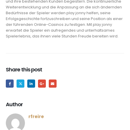
und ihre bestehenden Kunden begeistern. Die kontinuierliche
Weiterentwicklung und die Anpassung an die sich ändernden
Bedürfnisse der Spieler werden play jonny helfen, seine
Erfolgsgeschichte fortzuschreiben und seine Position als einer
der führenden Online-Casinos zu festigen. Mit play jonny
erwartet die Spieler ein aufregendes und unterhaltsames
Spielerlebnis, das ihnen viele Stunden Freude bereiten wird.
Share this post
Author
rfreire