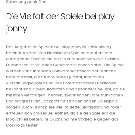
Spannung genießen.
Die Vielfalt der Spiele bei play
jonny
Das Angebot an Spielen bei play jonny ist schlichtweg
beeindruckend. Von klassischen Spielautomaten über
aufregende Tischspiele bis hin zu innovativen Live-Casino-
Erlebnissen ist für jeden Geschmack etwas dabei. Die Spiele
werden von führenden Softwareherstellern der Branche
bereitgestellt, die für ihre hohe Qualität, ihre fairen
Auszahlungsquoten und ihre unterhaltsamen Funktionen
bekannt sind. Spielautomaten sind besonders beliebt, da sie
mit ihren vielfältigen Themen, spannenden Bonusfunktionen
und progressiven Jackpots für stundenlangen Spielspaß
sorgen. Auch Tischspiele wie Roulette, Blackjack und Poker
erfreuen sich großer Beliebtheit, da sie den Spielern die
Möglichkeit bieten, ihr Glück und ihre Strategie gegen das
Casino zu testen.