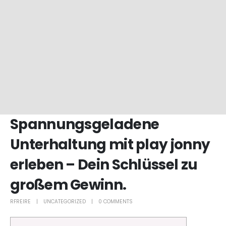
Spannungsgeladene
Unterhaltung mit play jonny
erleben – Dein Schlüssel zu
großem Gewinn.
RFREIRE
UNCATEGORIZED
0 COMMENTS