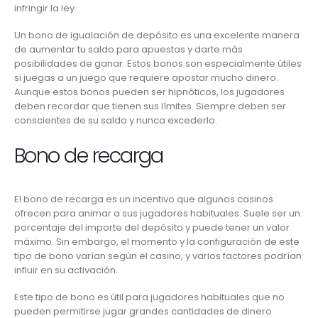
infringir la ley.
Un bono de igualación de depósito es una excelente manera
de aumentar tu saldo para apuestas y darte más
posibilidades de ganar. Estos bonos son especialmente útiles
si juegas a un juego que requiere apostar mucho dinero.
Aunque estos bonos pueden ser hipnóticos, los jugadores
deben recordar que tienen sus límites. Siempre deben ser
conscientes de su saldo y nunca excederlo.
Bono de recarga
El bono de recarga es un incentivo que algunos casinos
ofrecen para animar a sus jugadores habituales. Suele ser un
porcentaje del importe del depósito y puede tener un valor
máximo. Sin embargo, el momento y la configuración de este
tipo de bono varían según el casino, y varios factores podrían
influir en su activación.
Este tipo de bono es útil para jugadores habituales que no
pueden permitirse jugar grandes cantidades de dinero