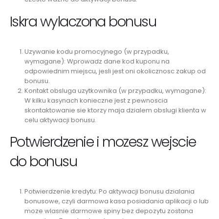
Iskra wylaczona bonusu
Uzywanie kodu promocyjnego (w przypadku,
wymagane): Wprowadz dane kod kuponu na
odpowiednim miejscu, jesli jest oni okolicznosc zakup od
bonusu.
Kontakt obsluga uzytkownika (w przypadku, wymagane):
W kilku kasynach konieczne jest z pewnoscia
skontaktowanie sie ktorzy maja dzialem obslugi klienta w
celu aktywacji bonusu.
Potwierdzenie i mozesz wejscie
do bonusu
Potwierdzenie kredytu: Po aktywacji bonusu dzialania
bonusowe, czyli darmowa kasa posiadania aplikacji o lub
moze wlasnie darmowe spiny bez depozytu zostana