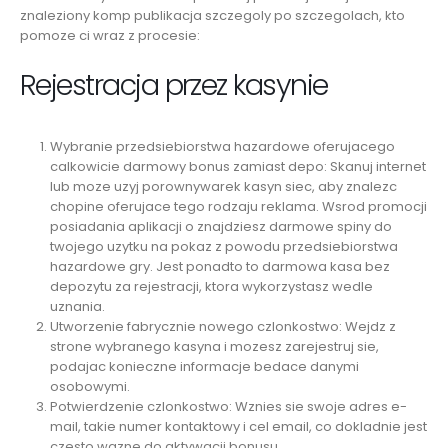
znaleziony komp publikacja szczegoly po szczegolach, kto
pomoze ci wraz z procesie:
Rejestracja przez kasynie
Wybranie przedsiebiorstwa hazardowe oferujacego
calkowicie darmowy bonus zamiast depo: Skanuj internet
lub moze uzyj porownywarek kasyn siec, aby znalezc
chopine oferujace tego rodzaju reklama. Wsrod promocji
posiadania aplikacji o znajdziesz darmowe spiny do
twojego uzytku na pokaz z powodu przedsiebiorstwa
hazardowe gry. Jest ponadto to darmowa kasa bez
depozytu za rejestracji, ktora wykorzystasz wedle
uznania.
Utworzenie fabrycznie nowego czlonkostwo: Wejdz z
strone wybranego kasyna i mozesz zarejestruj sie,
podajac konieczne informacje bedace danymi
osobowymi.
Potwierdzenie czlonkostwo: Wznies sie swoje adres e-
mail, takie numer kontaktowy i cel email, co dokladnie jest
czesto wazne do aktywacji bonusu.