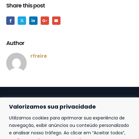
Share this post
Author
rfreire
Valorizamos sua privacidade
Utilizamos cookies para aprimorar sua experiência de
Fortaleza
navegação, exibir anúncios ou conteúdo personalizado
e analisar nosso tráfego. Ao clicar em “Aceitar todos”,
Av. Frei Cirilo, 4186 – Sala 14
60.840-285