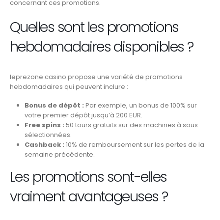
concernant ces promotions.
Quelles sont les promotions
hebdomadaires disponibles ?
leprezone casino propose une variété de promotions
hebdomadaires qui peuvent inclure :
Bonus de dépôt :
Par exemple, un bonus de 100% sur
votre premier dépôt jusqu’à 200 EUR.
Free spins :
50 tours gratuits sur des machines à sous
sélectionnées.
Cashback :
10% de remboursement sur les pertes de la
semaine précédente.
Les promotions sont-elles
vraiment avantageuses ?