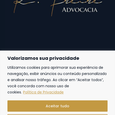
Valorizamos sua privacidade
Utilizamos cookies para aprimorar sua experiência de
Fortaleza
navegação, exibir anúncios ou conteúdo personalizado
e analisar nosso tráfego. Ao clicar em “Aceitar todos”,
Av. Frei Cirilo, 4186 – Sala 14
60.840-285
Fortaleza | Ceará | Brasil
você concorda com nosso uso de
cookies.
Política de Privacidade
Aceitar tudo