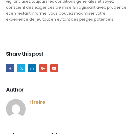
vigilant. Lisez toujours les conditions générales et soyez
conscient des exigences de mise. En agissant avec prudence
et en restant informé, vous pouvez maximiser votre
expérience de jeu tout en évitant des pièges potentiels.
Share this post
Author
rfreire