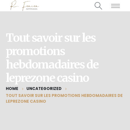
Tout savoir sur les
promotions
hebdomadaires de
leprezone casino
HOME
UNCATEGORIZED
TOUT SAVOIR SUR LES PROMOTIONS HEBDOMADAIRES DE
LEPREZONE CASINO