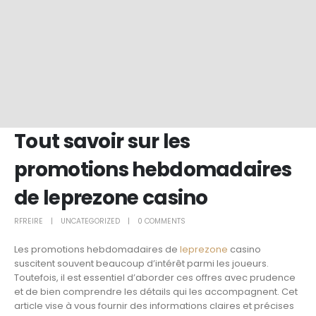
Tout savoir sur les
promotions hebdomadaires
de leprezone casino
RFREIRE
UNCATEGORIZED
0 COMMENTS
Les promotions hebdomadaires de
leprezone
casino
suscitent souvent beaucoup d’intérêt parmi les joueurs.
Toutefois, il est essentiel d’aborder ces offres avec prudence
et de bien comprendre les détails qui les accompagnent. Cet
article vise à vous fournir des informations claires et précises