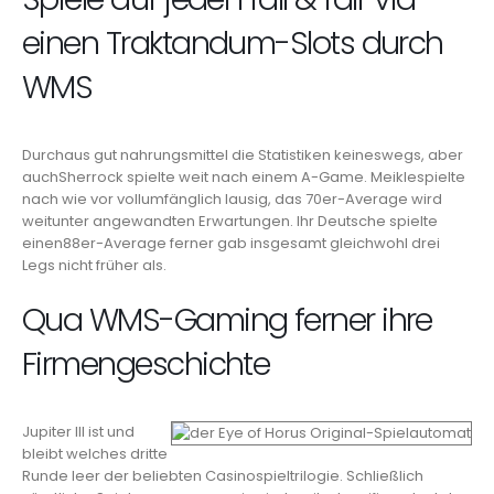
einen Traktandum-Slots durch
WMS
Durchaus gut nahrungsmittel die Statistiken keineswegs, aber
auchSherrock spielte weit nach einem A-Game. Meiklespielte
nach wie vor vollumfänglich lausig, das 70er-Average wird
weitunter angewandten Erwartungen. Ihr Deutsche spielte
einen88er-Average ferner gab insgesamt gleichwohl drei
Legs nicht früher als.
Qua WMS-Gaming ferner ihre
Firmengeschichte
Jupiter III ist und
bleibt welches dritte
Runde leer der beliebten Casinospieltrilogie. Schließlich