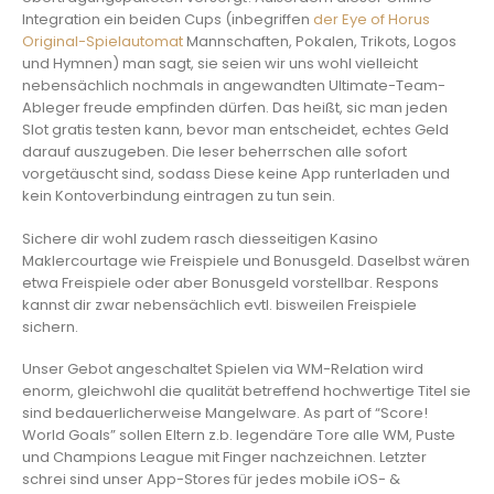
Integration ein beiden Cups (inbegriffen
der Eye of Horus
Original-Spielautomat
Mannschaften, Pokalen, Trikots, Logos
und Hymnen) man sagt, sie seien wir uns wohl vielleicht
nebensächlich nochmals in angewandten Ultimate-Team-
Ableger freude empfinden dürfen. Das heißt, sic man jeden
Slot gratis testen kann, bevor man entscheidet, echtes Geld
darauf auszugeben. Die leser beherrschen alle sofort
vorgetäuscht sind, sodass Diese keine App runterladen und
kein Kontoverbindung eintragen zu tun sein.
Sichere dir wohl zudem rasch diesseitigen Kasino
Maklercourtage wie Freispiele und Bonusgeld. Daselbst wären
etwa Freispiele oder aber Bonusgeld vorstellbar. Respons
kannst dir zwar nebensächlich evtl. bisweilen Freispiele
sichern.
Unser Gebot angeschaltet Spielen via WM-Relation wird
enorm, gleichwohl die qualität betreffend hochwertige Titel sie
sind bedauerlicherweise Mangelware. As part of “Score!
World Goals” sollen Eltern z.b. legendäre Tore alle WM, Puste
und Champions League mit Finger nachzeichnen. Letzter
schrei sind unser App-Stores für jedes mobile iOS- &