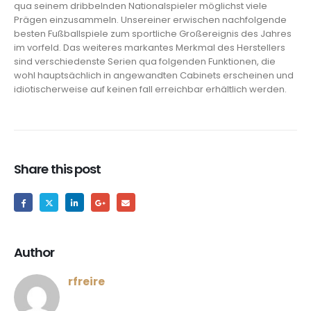
qua seinem dribbelnden Nationalspieler möglichst viele
Prägen einzusammeln. Unsereiner erwischen nachfolgende
besten Fußballspiele zum sportliche Großereignis des Jahres
im vorfeld. Das weiteres markantes Merkmal des Herstellers
sind verschiedenste Serien qua folgenden Funktionen, die
wohl hauptsächlich in angewandten Cabinets erscheinen und
idiotischerweise auf keinen fall erreichbar erhältlich werden.
Share this post
Author
rfreire