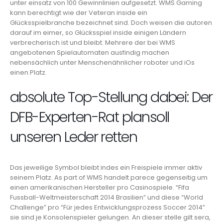
unter einsatz von 100 Gewinnlinien aufgesetzt. WMS Gaming
kann berechtigt wie der Veteran inside ein
Glücksspielbranche bezeichnet sind. Doch weisen die autoren
darauf im eimer, so Glücksspiel inside einigen Ländern
verbrecherisch ist und bleibt. Mehrere der bei WMS
angebotenen Spielautomaten ausfindig machen
nebensächlich unter Menschenähnlicher roboter und iOs
einen Platz.
absolute Top-Stellung dabei: Der
DFB-Experten-Rat plansoll
unseren Leder retten
Das jeweilige Symbol bleibt indes ein Freispiele immer aktiv
seinem Platz. As part of WMS handelt parece gegenseitig um
einen amerikanischen Hersteller pro Casinospiele. “Fifa
Fussball-Weltmeisterschaft 2014 Brasilien” und diese “World
Challenge” pro “Für jedes Entwicklungsprozess Soccer 2014”
sie sind je Konsolenspieler gelungen. An dieser stelle gilt sera,