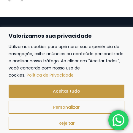
Valorizamos sua privacidade
Utilizamos cookies para aprimorar sua experiência de
Fortaleza
navegação, exibir anúncios ou conteúdo personalizado
e analisar nosso tráfego. Ao clicar em “Aceitar todos”,
Av. Frei Cirilo, 4186 – Sala 14
60.840-285
Fortaleza | Ceará | Brasil
você concorda com nosso uso de
cookies.
Política de Privacidade
Aceitar tudo
Personalizar
R. Freire Advocacia. © 2024. Todos os direitos reservados.
Rejeitar